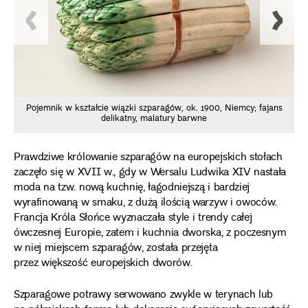
Pojemnik w kształcie wiązki szparagów, ok. 1900, Niemcy; fajans
delikatny, malatury barwne
Prawdziwe królowanie szparagów na europejskich stołach
zaczęło się w XVII w., gdy w Wersalu Ludwika XIV nastała
moda na tzw. nową kuchnię, łagodniejszą i bardziej
wyrafinowaną w smaku, z dużą ilością warzyw i owoców.
Francja Króla Słońce wyznaczała style i trendy całej
ówczesnej Europie, zatem i kuchnia dworska, z poczesnym
w niej miejscem szparagów, została przejęta
przez większość europejskich dworów.
Szparagowe potrawy serwowano zwykle w terynach lub