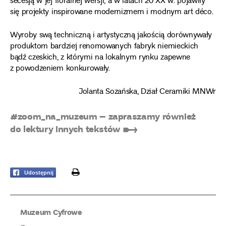
secesją w jej floralnej wersji, a w latach 20 XX w. pojawiły
się projekty inspirowane modernizmem i modnym art déco.
Wyroby swą techniczną i artystyczną jakością dorównywały
produktom bardziej renomowanych fabryk niemieckich
bądź czeskich, z którymi na lokalnym rynku zapewne
z powodzeniem konkurowały.
Jolanta Sozańska, Dział Ceramiki MNWr
#zoom_na_muzeum – zapraszamy również
do lektury innych tekstów ➸
print
Udostępnij
Muzeum Cyfrowe