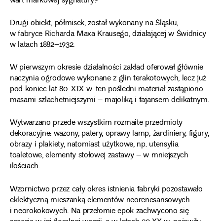
wart markowej sygnatury?
Drugi obiekt, półmisek, został wykonany na Śląsku,
w fabryce Richarda Maxa Krausego, działającej w Świdnicy
w latach 1882–1932.
W pierwszym okresie działalności zakład oferował głównie
naczynia ogrodowe wykonane z glin terakotowych, lecz już
pod koniec lat 80. XIX w. ten pośledni materiał zastąpiono
masami szlachetniejszymi – majoliką i fajansem delikatnym.
Wytwarzano przede wszystkim rozmaite przedmioty
dekoracyjne: wazony, patery, oprawy lamp, żardiniery, figury,
obrazy i plakiety, natomiast użytkowe, np. utensylia
toaletowe, elementy stołowej zastawy – w mniejszych
ilościach.
Wzornictwo przez cały okres istnienia fabryki pozostawało
eklektyczną mieszanką elementów neorenesansowych
i neorokokowych. Na przełomie epok zachwycono się