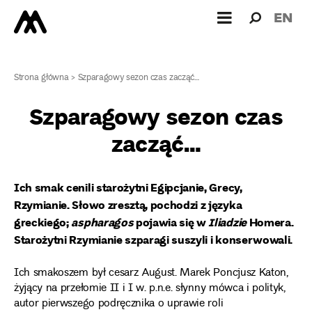
Wyszukiw
Wyszuk
EN
dla:
Strona główna
>
Szparagowy sezon czas zacząć…
Szparagowy sezon czas
zacząć…
Ich smak cenili starożytni Egipcjanie, Grecy,
Rzymianie. Słowo zresztą, pochodzi z języka
greckiego;
aspharagos
pojawia się w
Iliadzie
Homera.
Starożytni Rzymianie szparagi suszyli i konserwowali.
Ich smakoszem był cesarz August. Marek Poncjusz Katon,
żyjący na przełomie II i I w. p.n.e. słynny mówca i polityk,
autor pierwszego podręcznika o uprawie roli