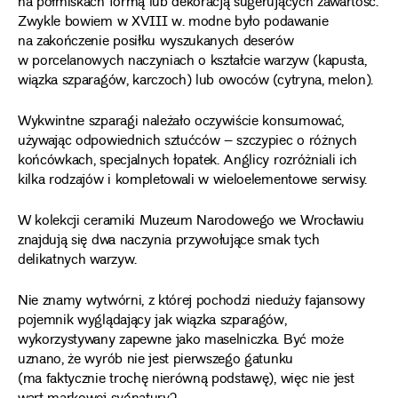
na półmiskach formą lub dekoracją sugerujących zawartość.
Zwykle bowiem w XVIII w. modne było podawanie
na zakończenie posiłku wyszukanych deserów
w porcelanowych naczyniach o kształcie warzyw (kapusta,
wiązka szparagów, karczoch) lub owoców (cytryna, melon).
Wykwintne szparagi należało oczywiście konsumować,
używając odpowiednich sztućców – szczypiec o różnych
końcówkach, specjalnych łopatek. Anglicy rozróżniali ich
kilka rodzajów i kompletowali w wieloelementowe serwisy.
W kolekcji ceramiki Muzeum Narodowego we Wrocławiu
znajdują się dwa naczynia przywołujące smak tych
delikatnych warzyw.
Nie znamy wytwórni, z której pochodzi nieduży fajansowy
pojemnik wyglądający jak wiązka szparagów,
wykorzystywany zapewne jako maselniczka. Być może
uznano, że wyrób nie jest pierwszego gatunku
(ma faktycznie trochę nierówną podstawę), więc nie jest