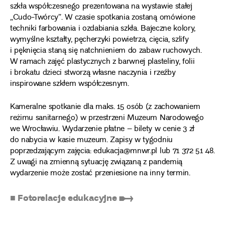
szkła współczesnego prezentowana na wystawie stałej
„Cudo-Twórcy”. W czasie spotkania zostaną omówione
techniki farbowania i ozdabiania szkła. Bajeczne kolory,
wymyślne kształty, pęcherzyki powietrza, cięcia, szlify
i pęknięcia staną się natchnieniem do zabaw ruchowych.
W ramach zajęć plastycznych z barwnej plasteliny, folii
i brokatu dzieci stworzą własne naczynia i rzeźby
inspirowane szkłem współczesnym.
Kameralne spotkanie dla maks. 15 osób (z zachowaniem
reżimu sanitarnego) w przestrzeni Muzeum Narodowego
we Wrocławiu. Wydarzenie płatne – bilety w cenie 3 zł
do nabycia w kasie muzeum. Zapisy w tygodniu
poprzedzającym zajęcia: edukacja@mnwr.pl lub 71 372 51 48.
Z uwagi na zmienną sytuację związaną z pandemią
wydarzenie może zostać przeniesione na inny termin.
■ Fotorelacje edukacyjne ➸