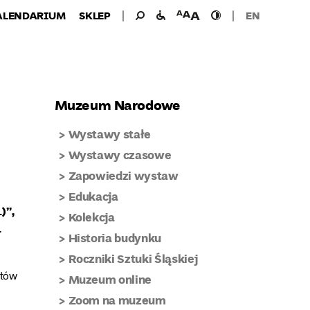
Wyszukiwanie
Wyszukaj
udogodnienia
wielkość
wysoki
ALENDARIUM
SKLEP
EN
dla:
dla
czcionki
kontrast
niepełnosprawnych
Muzeum Narodowe
Wystawy stałe
Wystawy czasowe
Zapowiedzi wystaw
Edukacja
)”,
Kolekcja
.
Historia budynku
Roczniki Sztuki Śląskiej
atów
Muzeum online
Zoom na muzeum