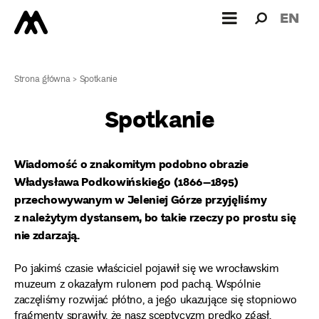
Wyszukiw
Wyszuk
EN
dla:
Strona główna
>
Spotkanie
Spotkanie
Wiadomość o znakomitym podobno obrazie
Władysława Podkowińskiego (1866–1895)
przechowywanym w Jeleniej Górze przyjęliśmy
z należytym dystansem, bo takie rzeczy po prostu się
nie zdarzają.
Po jakimś czasie właściciel pojawił się we wrocławskim
muzeum z okazałym rulonem pod pachą. Wspólnie
zaczęliśmy rozwijać płótno, a jego ukazujące się stopniowo
fragmenty sprawiły, że nasz sceptycyzm prędko zgasł.