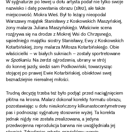
W sygnaturze po lewej u dołu artysta podał nie tylko swoje
nazwisko i datę powstania obrazu (1892), ale także
miejscowość: Mokra Wieś. Był to leżący nieopodal
Warszawy majątek Stanisławy z Koskowskich Maszyńskiej,
żony malarza Juliana Maszyńskiego. Właściwie scena
rozgrywa się na drodze z Mokrej Wsi do Chrzęsnego,
sąsiedniego majątku siostry Stanisławy, Ewy z Koskowskich
Kotarbińskiej, żony malarza Miłosza Kotarbińskiego. Obie
właścicielki – w białych sukniach – zostały sportretowane
w
Spotkaniu
. Na żerdzi ogrodzenia, ubrany w strój
do konnej jazdy, siedzi sam Podkowiński, towarzysząc
stojącej po prawej Ewie Kotarbińskiej, obiektowi swej
beznadziejnie nierealnej miłości.
Trudną decyzję trzeba też było podjąć przed naciągnięciem
płótna na krosna. Malarz dokonał korekty formatu obrazu,
pozostawiając u dołu nieukończony kilkunastocentymetrowy
pas i podnosząc sygnaturę stosownie wyżej. Ta korekta
jednak nigdy nie została zrealizowana, a jedyna
przedwojenna reprodukcja barwna nie uwzględniała jej