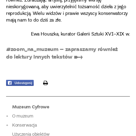
również. Zdradzając artystę, przyjęliśmy wersję
nieskorygowaną, aby uwierzytelnić tożsamość dzieła z jego
reprodukcją. Wielu widzów i prawie wszyscy konserwatorzy
mają nam to do dziś za złe.
Ewa Houszka, kurator Galerii Sztuki XVI–XIX w.
#zoom_na_muzeum – zapraszamy również
do lektury innych tekstów ➸
print
Udostępnij
Muzeum Cyfrowe
O muzeum
Konserwacja
Użyczenia obiektów