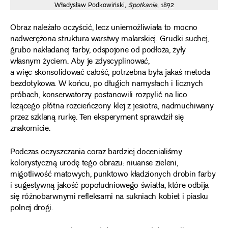
Władysław Podkowiński,
Spotkanie
, 1892
Obraz należało oczyścić, lecz uniemożliwiała to mocno
nadwerężona struktura warstwy malarskiej. Grudki suchej,
grubo nakładanej farby, odspojone od podłoża, żyły
własnym życiem. Aby je zdyscyplinować,
a więc skonsolidować całość, potrzebna była jakaś metoda
bezdotykowa. W końcu, po długich namysłach i licznych
próbach, konserwatorzy postanowili rozpylić na lico
leżącego płótna rozcieńczony klej z jesiotra, nadmuchiwany
przez szklaną rurkę. Ten eksperyment sprawdził się
znakomicie.
Podczas oczyszczania coraz bardziej docenialiśmy
kolorystyczną urodę tego obrazu: niuanse zieleni,
migotliwość matowych, punktowo kładzionych drobin farby
i sugestywną jakość popołudniowego światła, które odbija
się różnobarwnymi refleksami na sukniach kobiet i piasku
polnej drogi.