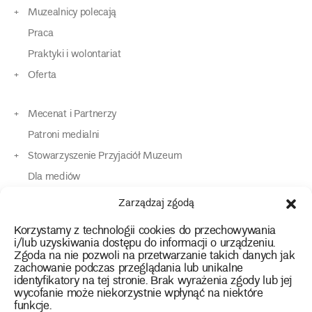
Muzealnicy polecają
Praca
Praktyki i wolontariat
Oferta
Mecenat i Partnerzy
Patroni medialni
Stowarzyszenie Przyjaciół Muzeum
Dla mediów
Dla osób o specjalnych potrzebach
Zarządzaj zgodą
Komunikaty
Korzystamy z technologii cookies do przechowywania
Kontakt
i/lub uzyskiwania dostępu do informacji o urządzeniu.
Zgoda na nie pozwoli na przetwarzanie takich danych jak
zachowanie podczas przeglądania lub unikalne
instagram
twitter
facebook
youtube
tiktok
identyfikatory na tej stronie. Brak wyrażenia zgody lub jej
wycofanie może niekorzystnie wpłynąć na niektóre
funkcje.