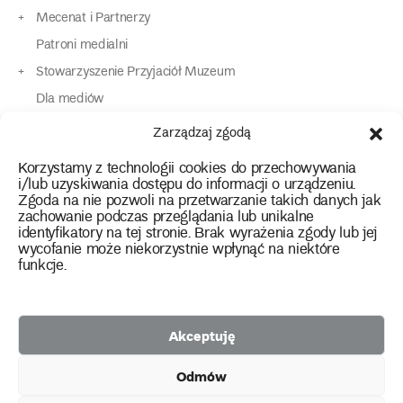
Mecenat i Partnerzy
Patroni medialni
Stowarzyszenie Przyjaciół Muzeum
Dla mediów
Dla osób o specjalnych potrzebach
Zarządzaj zgodą
Komunikaty
Korzystamy z technologii cookies do przechowywania
Kontakt
i/lub uzyskiwania dostępu do informacji o urządzeniu.
Zgoda na nie pozwoli na przetwarzanie takich danych jak
zachowanie podczas przeglądania lub unikalne
instagram
twitter
facebook
youtube
tiktok
identyfikatory na tej stronie. Brak wyrażenia zgody lub jej
wycofanie może niekorzystnie wpłynąć na niektóre
funkcje.
Polityka prywatności
Deklaracja dostępności
Akceptuję
2026 Copyright by Muzeum Narodowe we Wrocławiu
Odmów
Facebook
facebook
facebook
Facebook
facebook
Muzeum
Pawilonu
Muzeum
Panoramy
Stowarzyszenie