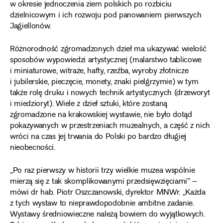
w okresie jednoczenia ziem polskich po rozbiciu
dzielnicowym i ich rozwoju pod panowaniem pierwszych
Jagiellonów.
Różnorodność zgromadzonych dzieł ma ukazywać wielość
sposobów wypowiedzi artystycznej (malarstwo tablicowe
i miniaturowe, witraże, hafty, rzeźba, wyroby złotnicze
i jubilerskie, pieczęcie, monety, znaki pielgrzymie) w tym
także rolę druku i nowych technik artystycznych (drzeworyt
i miedzioryt). Wiele z dzieł sztuki, które zostaną
zgromadzone na krakowskiej wystawie, nie było dotąd
pokazywanych w przestrzeniach muzealnych, a część z nich
wróci na czas jej trwania do Polski po bardzo długiej
nieobecności.
„Po raz pierwszy w historii trzy wielkie muzea wspólnie
mierzą się z tak skomplikowanymi przedsięwzięciami” –
mówi dr hab. Piotr Oszczanowski, dyrektor MNWr. „Każda
z tych wystaw to nieprawdopodobnie ambitne zadanie.
Wystawy średniowieczne należą bowiem do wyjątkowych.