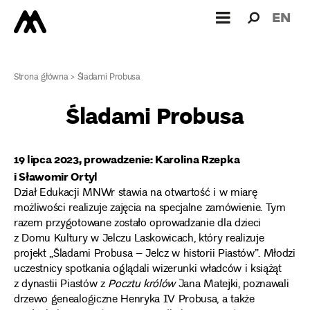
Wyszukiw
Wyszuk
EN
dla:
Strona główna
>
Śladami Probusa
Śladami Probusa
19 lipca 2023, prowadzenie: Karolina Rzepka
i Sławomir Ortyl
Dział Edukacji MNWr stawia na otwartość i w miarę
możliwości realizuje zajęcia na specjalne zamówienie. Tym
razem przygotowane zostało oprowadzanie dla dzieci
z Domu Kultury w Jelczu Laskowicach, który realizuje
projekt „Śladami Probusa – Jelcz w historii Piastów”. Młodzi
uczestnicy spotkania oglądali wizerunki władców i książąt
z dynastii Piastów z
Pocztu królów
Jana Matejki, poznawali
drzewo genealogiczne Henryka IV Probusa, a także