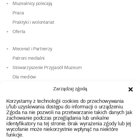
Muzealnicy polecają
Praca
Praktyki i wolontariat
Oferta
Mecenat i Partnerzy
Patroni medialni
Stowarzyszenie Przyjaciół Muzeum
Dla mediów
Dla osób o specjalnych potrzebach
Zarządzaj zgodą
Komunikaty
Korzystamy z technologii cookies do przechowywania
Kontakt
i/lub uzyskiwania dostępu do informacji o urządzeniu.
Zgoda na nie pozwoli na przetwarzanie takich danych jak
zachowanie podczas przeglądania lub unikalne
instagram
twitter
facebook
youtube
tiktok
identyfikatory na tej stronie. Brak wyrażenia zgody lub jej
wycofanie może niekorzystnie wpłynąć na niektóre
funkcje.
Polityka prywatności