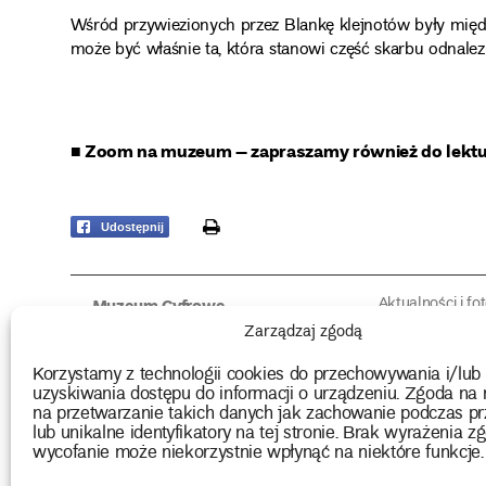
Wśród przywiezionych przez Blankę klejnotów były międz
może być właśnie ta, która stanowi część skarbu odnalezi
■ Zoom na muzeum – zapraszamy również do lekt
print
Udostępnij
Aktualności i fo
Muzeum Cyfrowe
Fotorelacje edu
O muzeum
Zarządzaj zgodą
Intrygujące!
Konserwacja
Muzealne roz
Użyczenia obiektów
Korzystamy z technologii cookies do przechowywania i/lub
Kolekcja
Biblioteka
uzyskiwania dostępu do informacji o urządzeniu. Zgoda na 
Europejskie Dni
Wydawnictwo
na przetwarzanie takich danych jak zachowanie podczas pr
Programy badań
Multimedia
lub unikalne identyfikatory na tej stronie. Brak wyrażenia zg
wycofanie może niekorzystnie wpłynąć na niektóre funkcje.