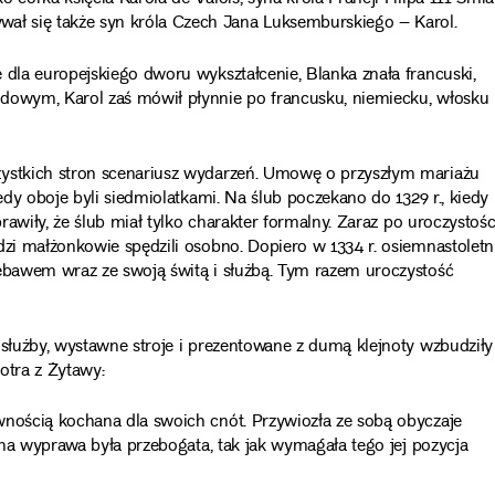
ł się także syn króla Czech Jana Luksemburskiego – Karol.
 dla europejskiego dworu wykształcenie, Blanka znała francuski,
odowym, Karol zaś mówił płynnie po francusku, niemiecku, włosku
zystkich stron scenariusz wydarzeń. Umowę o przyszłym mariażu
edy oboje byli siedmiolatkami. Na ślub poczekano do 1329 r., kiedy
prawiły, że ślub miał tylko charakter formalny. Zaraz po uroczystośc
dzi małżonkowie spędzili osobno. Dopiero w 1334 r. osiemnastoletn
iebawem wraz ze swoją świtą i służbą. Tym razem uroczystość
 służby, wystawne stroje i prezentowane z dumą klejnoty wzbudziły
otra z Żytawy:
wnością kochana dla swoich cnót. Przywiozła ze sobą obyczaje
ubna wyprawa była przebogata, tak jak wymagała tego jej pozycja