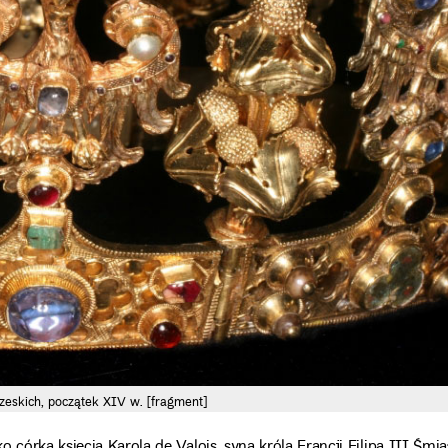
zeskich, początek XIV w. [fragment]
 córka księcia Karola de Valois, syna króla Francji Filipa III Śmi