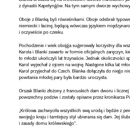
z dynastii Kapetyngów. Na tym samym dworze wychowywa
Oboje z Blanką byli rówieśnikami. Oboje odebrali typowe
niemiecki i łacinę, będącą wówczas językiem międzynar
i oczywiście po czesku.
Pochodzenie i wiek obojga sugerowały korzystny dla ws
Karola i Blanki zawarto w formie oficjalnych zaręczyn, ki
to młodzi ukończyli lat trzynaście. Jednak okoliczności s
Karol wyjechał z ojcem na wojnę. Następne kilka lat mło
Karol przyjechał do Czech. Blanka dołączyła do niego n
powitania młodej pary była bardzo uroczysta.
Orszak Blanki złożony z francuskich dam dworu i licznej
powszechny podziw i zostały opisane przez kronikarza Pi
„Królowa zachwyciła wszystkich swą urodą i będzie z pe
swojego kraju i tamtejszy styl ubierania się dam. Jej śl
i zasady domu królewskiego”.