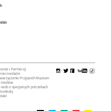
ch
MNWr
enat i Partnerzy
instagram
twitter
facebook
youtube
tiktok
roni medialni
warzyszenie Przyjaciół Muzeum
a mediów
 osób o specjalnych potrzebach
munikaty
takt