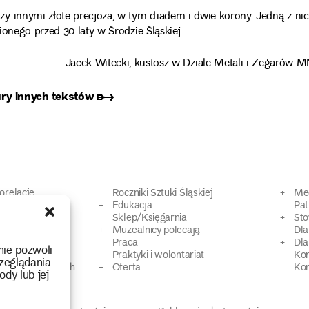
y innymi złote precjoza, w tym diadem i dwie korony. Jedną z ni
onego przed 30 laty w Środzie Śląskiej.
Jacek Witecki, kustosz w Dziale Metali i Zegarów 
ury innych tekstów ➸
torelacje
Roczniki Sztuki Śląskiej
Mec
kacyjne
Edukacja
Pat
Sklep/Księgarnia
Sto
mowy
Muzealnicy polecają
Dl
Praca
Dla
nie pozwoli
 Dziedzictwa
Praktyki i wolontariat
Ko
zeglądania
 strat wojennych
Oferta
Kon
ody lub jej