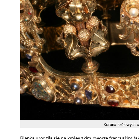
Korona królowych c
Blanka urodziła się na królewskim dworze francuskim jako