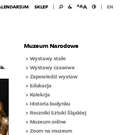
Wyszukiwanie
Wyszukaj
udogodnienia
wielkość
wysoki
ALENDARIUM
SKLEP
EN
dla:
dla
czcionki
kontrast
niepełnosprawnych
Muzeum Narodowe
Wystawy stałe
is.
Wystawy czasowe
Zapowiedzi wystaw
Edukacja
Kolekcja
Historia budynku
Roczniki Sztuki Śląskiej
Muzeum online
Zoom na muzeum