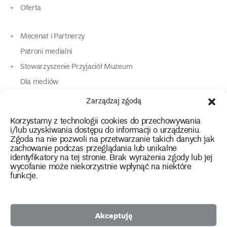
Oferta
Mecenat i Partnerzy
Patroni medialni
Stowarzyszenie Przyjaciół Muzeum
Dla mediów
Dla osób o specjalnych potrzebach
Zarządzaj zgodą
Komunikaty
Korzystamy z technologii cookies do przechowywania
Kontakt
i/lub uzyskiwania dostępu do informacji o urządzeniu.
Zgoda na nie pozwoli na przetwarzanie takich danych jak
zachowanie podczas przeglądania lub unikalne
instagram
twitter
facebook
youtube
tiktok
identyfikatory na tej stronie. Brak wyrażenia zgody lub jej
wycofanie może niekorzystnie wpłynąć na niektóre
funkcje.
Polityka prywatności
Deklaracja dostępności
Akceptuję
2026 Copyright by Muzeum Narodowe we Wrocławiu