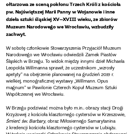
ołtarzowa ze sceną pokłonu Trzech Króli z kościoła
pw. Najświętszej Marii Panny w Wojanowie i inne
dzieła sztuki śląskiej XV–XVIII wieku, ze zbiorów
Muzeum Narodowego we Wrocławiu, wzbudziły
zachwyt.
W sobotę członkowie Stowarzyszenia Przyjaciół Muzeum
Narodowego we Wrocławiu odwiedzili Zamek Piastów
Śląskich w Brzegu. To widok między innymi dzieł Michaela
Leopolda Willmanna sprawił, że uczestnikom „wzrosły
apetyty” na obejrzenie planowanej na grudzień 2019 r.
wielkiej, monograficznej wystawy „Willmann. Opus
magnum” w Pawilonie Czterech Kopuł Muzeum Sztuki
Współczesnej we Wrocławiu.
W Brzegu podziwiać można było m.in.: obrazy stacji Drogi
Krzyżowej z kościoła klasztornego cystersów w Krzeszowie,
Śmierć św. Barbary
, obraz Miłosiernego Samarytanina
z kredencji kościoła klasztornego cystersów w Lubiążu.