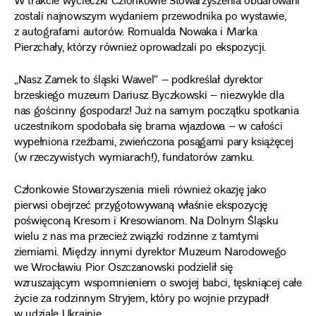
W trakcie wycieczki Członkowie Stowarzyszenia obdarowani
zostali najnowszym wydaniem przewodnika po wystawie,
z autografami autorów: Romualda Nowaka i Marka
Pierzchały, którzy również oprowadzali po ekspozycji.
„Nasz Zamek to śląski Wawel” – podkreślał dyrektor
brzeskiego muzeum Dariusz Byczkowski – niezwykle dla
nas gościnny gospodarz! Już na samym początku spotkania
uczestnikom spodobała się brama wjazdowa – w całości
wypełniona rzeźbami, zwieńczona posągami pary książęcej
(w rzeczywistych wymiarach!), fundatorów zamku.
Członkowie Stowarzyszenia mieli również okazję jako
pierwsi obejrzeć przygotowywaną właśnie ekspozycję
poświęconą Kresom i Kresowianom. Na Dolnym Śląsku
wielu z nas ma przecież związki rodzinne z tamtymi
ziemiami. Między innymi dyrektor Muzeum Narodowego
we Wrocławiu Pior Oszczanowski podzielił się
wzruszającym wspomnieniem o swojej babci, tęskniącej całe
życie za rodzinnym Stryjem, który po wojnie przypadł
w udziale Ukrainie.