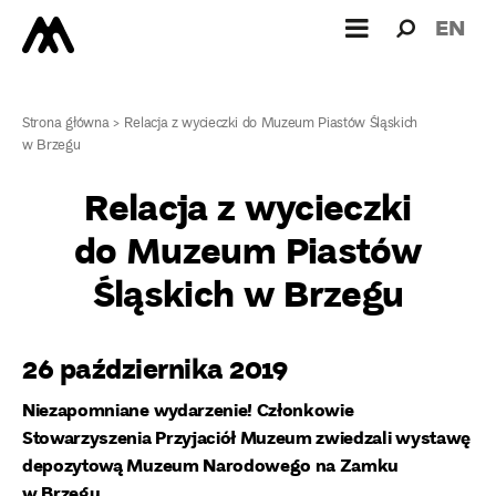
Wyszukiw
Wyszuk
EN
dla:
Strona główna
>
Relacja z wycieczki do Muzeum Piastów Śląskich
w Brzegu
Relacja z wycieczki
do Muzeum Piastów
Śląskich w Brzegu
26 października 2019
Niezapomniane wydarzenie! Członkowie
Stowarzyszenia Przyjaciół Muzeum zwiedzali wystawę
depozytową Muzeum Narodowego na Zamku
w Brzegu.