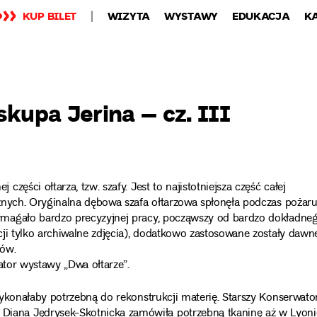
KUP BILET
WIZYTA
WYSTAWY
EDUKACJA
K
skupa Jerina – cz. III
ęści ołtarza, tzw. szafy. Jest to najistotniejsza część całej
znych. Oryginalna dębowa szafa ołtarzowa spłonęła podczas pożar
ymagało bardzo precyzyjnej pracy, począwszy od bardzo dokładne
ji tylko archiwalne zdjęcia), dodatkowo zastosowane zostały dawn
tów.
ator wystawy „Dwa ołtarze”.
ykonałaby potrzebną do rekonstrukcji materię. Starszy Konserwato
ana Jędrysek-Skotnicka zamówiła potrzebną tkaninę aż w Lyoni