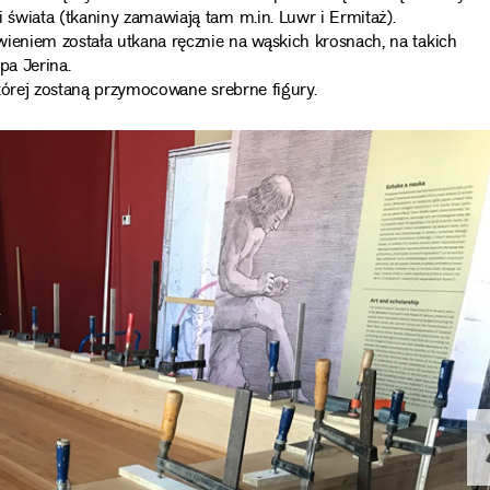
świata (tkaniny zamawiają tam m.in. Luwr i Ermitaż).
ieniem została utkana ręcznie na wąskich krosnach, na takich
pa Jerina.
tórej zostaną przymocowane srebrne figury.