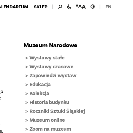
Wyszukiwanie
Wyszukaj
udogodnienia
wielkość
wysoki
ALENDARIUM
SKLEP
EN
dla:
dla
czcionki
kontrast
niepełnosprawnych
Muzeum Narodowe
Wystawy stałe
Wystawy czasowe
Zapowiedzi wystaw
Edukacja
u
go
Kolekcja
e
Historia budynku
Roczniki Sztuki Śląskiej
Muzeum online
r
Zoom na muzeum
e,