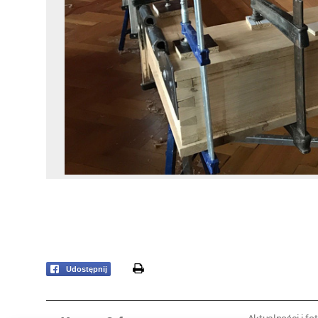
print
Udostępnij