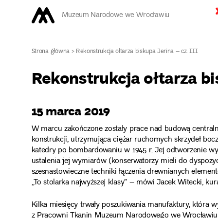
Muzeum Narodowe we Wrocławiu
Strona główna
>
Rekonstrukcja ołtarza biskupa Jerina – cz. III
Rekonstrukcja ołtarza bi
15 marca 2019
W marcu zakończone zostały prace nad budową centralnej cz
konstrukcji, utrzymująca ciężar ruchomych skrzydeł boc
katedry po bombardowaniu w 1945 r. Jej odtworzenie w
ustalenia jej wymiarów (konserwatorzy mieli do dyspozyc
szesnastowieczne techniki łączenia drewnianych elemen
„To stolarka najwyższej klasy” – mówi Jacek Witecki, kur
Kilka miesięcy trwały poszukiwania manufaktury, która w
z Pracowni Tkanin Muzeum Narodowego we Wrocławiu Di