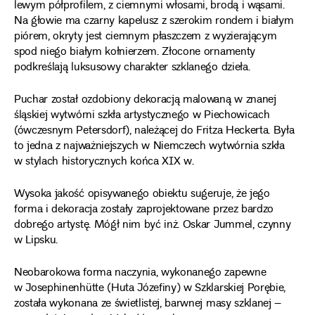
lewym półprofilem, z ciemnymi włosami, brodą i wąsami.
Na głowie ma czarny kapelusz z szerokim rondem i białym
piórem, okryty jest ciemnym płaszczem z wyzierającym
spod niego białym kołnierzem. Złocone ornamenty
podkreślają luksusowy charakter szklanego dzieła.
Puchar został ozdobiony dekoracją malowaną w znanej
śląskiej wytwórni szkła artystycznego w Piechowicach
(ówczesnym Petersdorf), należącej do Fritza Heckerta. Była
to jedna z najważniejszych w Niemczech wytwórnia szkła
w stylach historycznych końca XIX w.
Wysoka jakość opisywanego obiektu sugeruje, że jego
forma i dekoracja zostały zaprojektowane przez bardzo
dobrego artystę. Mógł nim być inż. Oskar Jummel, czynny
w Lipsku.
Neobarokowa forma naczynia, wykonanego zapewne
w Josephinenhütte (Huta Józefiny) w Szklarskiej Porębie,
została wykonana ze świetlistej, barwnej masy szklanej –