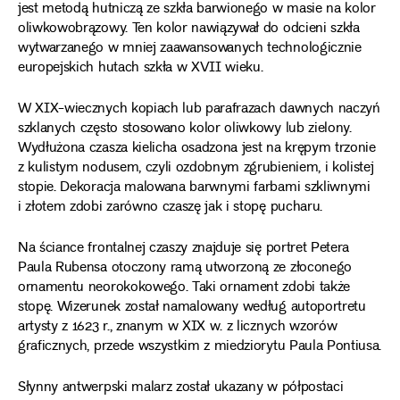
jest metodą hutniczą ze szkła barwionego w masie na kolor
oliwkowobrązowy. Ten kolor nawiązywał do odcieni szkła
wytwarzanego w mniej zaawansowanych technologicznie
europejskich hutach szkła w XVII wieku.
W XIX-wiecznych kopiach lub parafrazach dawnych naczyń
szklanych często stosowano kolor oliwkowy lub zielony.
Wydłużona czasza kielicha osadzona jest na krępym trzonie
z kulistym nodusem, czyli ozdobnym zgrubieniem, i kolistej
stopie. Dekoracja malowana barwnymi farbami szkliwnymi
i złotem zdobi zarówno czaszę jak i stopę pucharu.
Na ściance frontalnej czaszy znajduje się portret Petera
Paula Rubensa otoczony ramą utworzoną ze złoconego
ornamentu neorokokowego. Taki ornament zdobi także
stopę. Wizerunek został namalowany według autoportretu
artysty z 1623 r., znanym w XIX w. z licznych wzorów
graficznych, przede wszystkim z miedziorytu Paula Pontiusa.
Słynny antwerpski malarz został ukazany w półpostaci