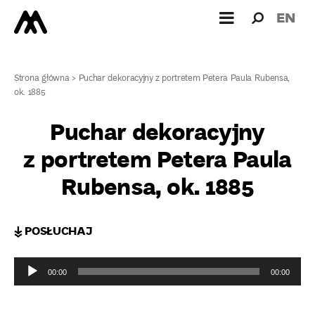
Wyszukiw
Wyszuk
EN
dla:
Strona główna
>
Puchar dekoracyjny z portretem Petera Paula Rubensa,
ok. 1885
Puchar dekoracyjny
z portretem Petera Paula
Rubensa, ok. 1885
↡ POSŁUCHAJ
Odtwarzacz
plików
00:00
00:00
dźwiękowych