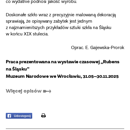
co wydatnie podnosi jakość wyrobu.
Doskonałe szkło wraz z precyzyjnie malowaną dekoracją
sprawiają, że opisywany zabytek jest jednym
z najznamienitszych przykładów sztuki szkła na Śląsku
w końcu XIX stulecia.
Oprac. E. Gajewska-Prorok
Praca prezentowana na wystawie czasowej „Rubens
na Śląsku”
Muzeum Narodowe we Wrocławiu, 31.05–30.11.2025
Więcej opisów ➸
print
Udostępnij