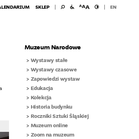
Wyszukiwanie
Wyszukaj
udogodnienia
wielkość
wysoki
ALENDARIUM
SKLEP
EN
dla:
dla
czcionki
kontrast
niepełnosprawnych
Muzeum Narodowe
Wystawy stałe
Wystawy czasowe
Zapowiedzi wystaw
Edukacja
a
Kolekcja
Historia budynku
Roczniki Sztuki Śląskiej
Muzeum online
Zoom na muzeum