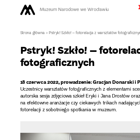
Muzeum Narodowe we Wrocławiu
Strona główna
>
Pstryk! Szkło! – fotorelacja z warsztatów fotograficzny
Pstryk! Szkło! – fotorel
fotograficznych
18 czerwca 2022, prowadzenie: Gracjan Donarski i 
Uczestnicy warsztatów fotograficznych z elementami scen
autorska sesja zdjęciowa szkieł Eryki i Jana Drostów ora
na efektowne aranżacje czy ciekawych trikach nadającyc
fotorelacji z sobotniego spotkania w muzeum.