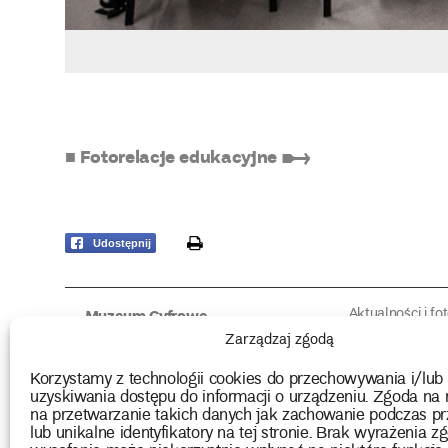
■ Fotorelacje edukacyjne ➸
print
Udostępnij
Aktualności i fo
Muzeum Cyfrowe
Fotorelacje edu
O muzeum
Zarządzaj zgodą
Intrygujące!
Konserwacja
Muzealne roz
Użyczenia obiektów
Korzystamy z technologii cookies do przechowywania i/lub
Kolekcja
Biblioteka
uzyskiwania dostępu do informacji o urządzeniu. Zgoda na 
Europejskie Dni
Wydawnictwo
na przetwarzanie takich danych jak zachowanie podczas pr
Programy badań
Multimedia
lub unikalne identyfikatory na tej stronie. Brak wyrażenia zg