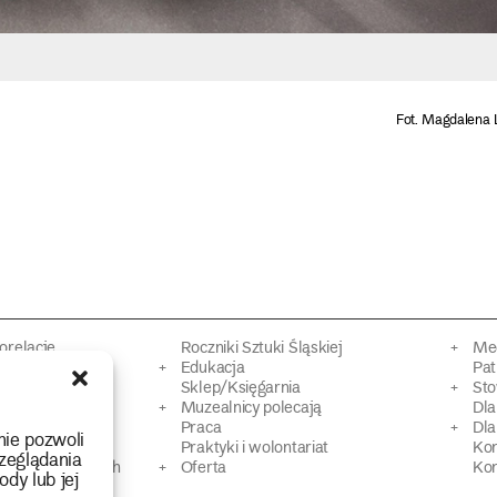
Fot. Magdalena 
torelacje
Roczniki Sztuki Śląskiej
Mec
kacyjne
Edukacja
Pat
Sklep/Księgarnia
Sto
mowy
Muzealnicy polecają
Dl
Praca
Dla
nie pozwoli
 Dziedzictwa
Praktyki i wolontariat
Ko
zeglądania
 strat wojennych
Oferta
Kon
ody lub jej