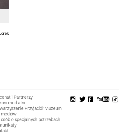
Lorek
enat i Partnerzy
instagram
twitter
facebook
youtube
tiktok
roni medialni
warzyszenie Przyjaciół Muzeum
a mediów
 osób o specjalnych potrzebach
munikaty
takt