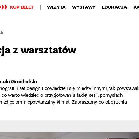
KUP BILET
WIZYTA
WYSTAWY
EDUKACJA
K
ch
acja z warsztatów
Paula Grocholski
ografii i set designu dowiedzieli się między innymi, jak powstawał
z co warto wiedzieć o przygotowaniu takiej sesji, pomysłach
h zdjęciom niepowtarzalny klimat. Zapraszamy do obejrzenia