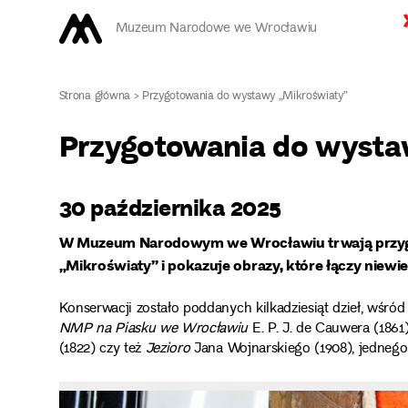
Muzeum Narodowe we Wrocławiu
Strona główna
>
Przygotowania do wystawy „Mikroświaty”
Przygotowania do wysta
30 października 2025
W Muzeum Narodowym we Wrocławiu trwają przygot
„Mikroświaty” i pokazuje obrazy, które łączy niewi
Konserwacji zostało poddanych kilkadziesiąt dzieł, wśró
NMP na Piasku we Wrocławiu
E. P. J. de Cauwera (1861
(1822) czy też
Jezioro
Jana Wojnarskiego (1908), jednego