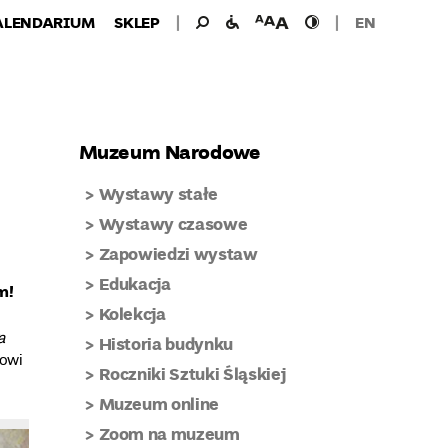
Wyszukiwanie
Wyszukaj
udogodnienia
wielkość
wysoki
ALENDARIUM
SKLEP
EN
dla:
dla
czcionki
kontrast
niepełnosprawnych
Muzeum Narodowe
Wystawy stałe
Wystawy czasowe
Zapowiedzi wystaw
Edukacja
m!
Kolekcja
a
Historia budynku
lowi
Roczniki Sztuki Śląskiej
Muzeum online
Zoom na muzeum