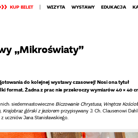
KUP BILET
WIZYTA
WYSTAWY
EDUKACJA
K
wy „Mikroświaty”
owania do kolejnej wystawy czasowej! Nosi ona tytuł
elki format. Żadna z prac nie przekroczy wymiarów 40 × 40 c
d nich: siedemnastowieczne
Biczowanie Chrystusa
,
Wnętrze Kościoł
),
Krajobraz górski z jeziorem
przypisywany J. Ch. Clausenowi Dah
 z uczniów Jana Stanisławskiego.