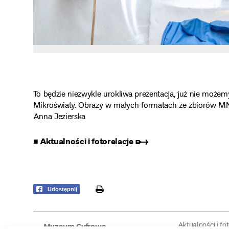
To będzie niezwykle urokliwa prezentacja, już nie możemy
Mikroświaty. Obrazy w małych formatach ze zbiorów MNW
Anna Jezierska
■ Aktualności i fotorelacje ➸
print
Udostępnij
Aktualności i fo
Muzeum Cyfrowe