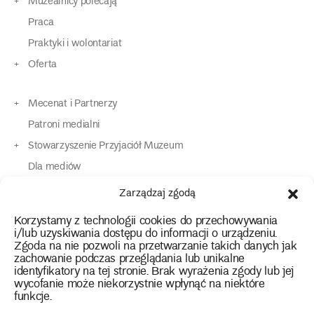
Muzealnicy polecają
Praca
Praktyki i wolontariat
Oferta
Mecenat i Partnerzy
Patroni medialni
Stowarzyszenie Przyjaciół Muzeum
Dla mediów
Dla osób o specjalnych potrzebach
Zarządzaj zgodą
Komunikaty
Korzystamy z technologii cookies do przechowywania
Kontakt
i/lub uzyskiwania dostępu do informacji o urządzeniu.
Zgoda na nie pozwoli na przetwarzanie takich danych jak
zachowanie podczas przeglądania lub unikalne
instagram
twitter
facebook
youtube
tiktok
identyfikatory na tej stronie. Brak wyrażenia zgody lub jej
wycofanie może niekorzystnie wpłynąć na niektóre
funkcje.
Polityka prywatności