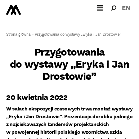
Wyszukiw
Wyszuk
EN
dla:
Strona główna
>
Przygotowania do wystawy „Eryka i Jan Drostowie”
Przygotowania
do wystawy „Eryka i Jan
Drostowie”
20 kwietnia 2022
W salach ekspozycji czasowych trwa montaż
wystawy
„Eryka i Jan Drostowie”
. Prezentacja dorobku jednego
z najciekawszych tandemów projektanckich
w powojennej historii polskiego wzornictwa szkła