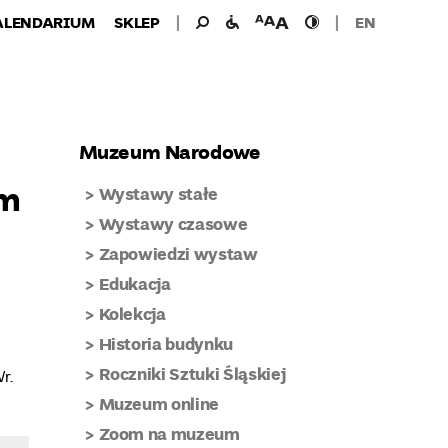
Wyszukiwanie
Wyszukaj
udogodnienia
wielkość
wysoki
ALENDARIUM
SKLEP
EN
dla:
dla
czcionki
kontrast
niepełnosprawnych
Muzeum Narodowe
ym
Wystawy stałe
Wystawy czasowe
Zapowiedzi wystaw
Edukacja
Kolekcja
Historia budynku
Roczniki Sztuki Śląskiej
r.
Muzeum online
Zoom na muzeum