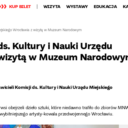
KUP BILET
WIZYTA
WYSTAWY
EDUKACJA
K
 Miejskiego Wrocławia z wizytą w Muzeum Narodowym
ds. Kultury i Nauki Urzędu
z wizytą w Muzeum Narodow
ieli Komisji ds. Kultury i Nauki Urzędu Miejskiego
si obejrzeli dzieło sztuki, które niedawno trafiło do zbiorów MNW
najwybitniejszego artysty-kowala przedwojennego Wrocławiu.