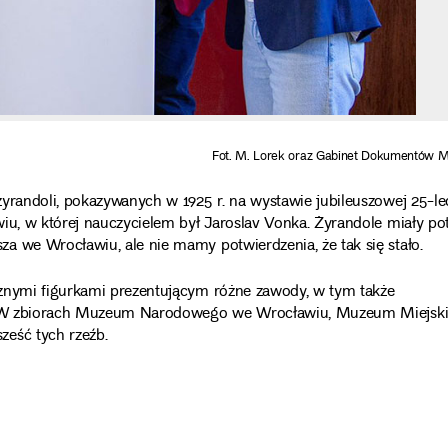
Fot. M. Lorek oraz Gabinet Dokumentów
yrandoli, pokazywanych w 1925 r. na wystawie jubileuszowej 25-le
iu, w której nauczycielem był Jaroslav Vonka. ️Żyrandole miały p
a we Wrocławiu, ale nie mamy potwierdzenia, że tak się stało.
cznymi figurkami prezentującym różne zawody, w tym także
ich. W zbiorach Muzeum Narodowego we Wrocławiu, Muzeum Miejsk
ześć tych rzeźb.