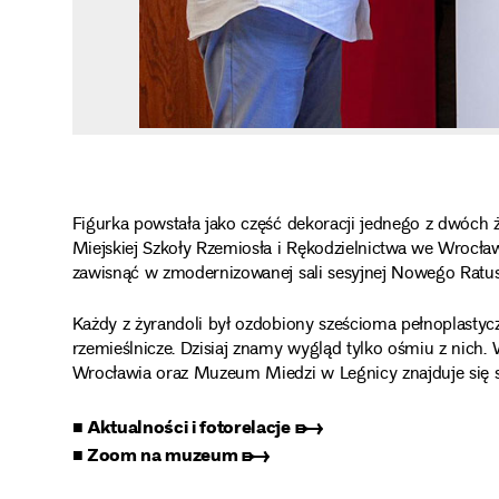
Figurka powstała jako część dekoracji jednego z dwóch ż
Miejskiej Szkoły Rzemiosła i Rękodzielnictwa we Wrocław
zawisnąć w zmodernizowanej sali sesyjnej Nowego Ratusz
Każdy z żyrandoli był ozdobiony sześcioma pełnoplasty
rzemieślnicze. Dzisiaj znamy wygląd tylko ośmiu z n
Wrocławia oraz Muzeum Miedzi w Legnicy znajduje się s
■ Aktualności i fotorelacje ➸
■ Zoom na muzeum ➸