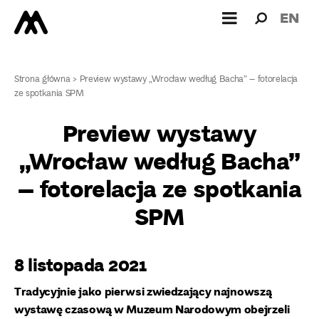
Wyszukiw
Wyszuk
EN
dla:
Strona główna
>
Preview wystawy „Wrocław według Bacha” – fotorelacja
ze spotkania SPM
Preview wystawy
„Wrocław według Bacha”
– fotorelacja ze spotkania
SPM
8 listopada 2021
Tradycyjnie jako pierwsi zwiedzający najnowszą
wystawę czasową w Muzeum Narodowym obejrzeli