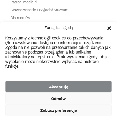
Patroni medialni
Stowarzyszenie Przyjaciół Muzeum
Dla mediów
Dla osób o specjalnych potrzebach
Zarządzaj zgodą
Komunikaty
Korzystamy z technologii cookies do przechowywania
Kontakt
i/lub uzyskiwania dostępu do informacji o urządzeniu.
Zgoda na nie pozwoli na przetwarzanie takich danych jak
zachowanie podczas przeglądania lub unikalne
instagram
twitter
facebook
youtube
tiktok
identyfikatory na tej stronie. Brak wyrażenia zgody lub jej
wycofanie może niekorzystnie wpłynąć na niektóre
funkcje.
Polityka prywatności
Deklaracja dostępności
Akceptuję
2026 Copyright by Muzeum Narodowe we Wrocławiu
Odmów
Facebook
facebook
facebook
Facebook
facebook
Muzeum
Pawilonu
Muzeum
Panoramy
Stowarzyszenie
Projekty
Narodowego
Czterech
Etnograficznego
Racławickiej
Przyjaciół
Zobacz preferencje
unijne
Kopuł
Muzeum