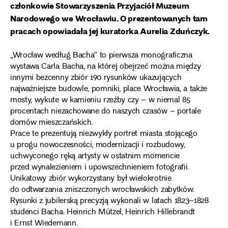
członkowie Stowarzyszenia Przyjaciół Muzeum
Narodowego we Wrocławiu. O prezentowanych tam
pracach opowiadała jej kuratorka Aurelia Zduńczyk.
„Wrocław według Bacha” to pierwsza monograficzna
wystawa Carla Bacha, na której obejrzeć można między
innymi bezcenny zbiór 190 rysunków ukazujących
najważniejsze budowle, pomniki, place Wrocławia, a także
mosty, wykute w kamieniu rzeźby czy – w niemal 85
procentach niezachowane do naszych czasów – portale
domów mieszczańskich.
Prace te prezentują niezwykły portret miasta stojącego
u progu nowoczesności, modernizacji i rozbudowy,
uchwyconego ręką artysty w ostatnim momencie
przed wynalezieniem i upowszechnieniem fotografii.
Unikatowy zbiór wykorzystany był wielokrotnie
do odtwarzania zniszczonych wrocławskich zabytków.
Rysunki z jubilerską precyzją wykonali w latach 1823–1828
studenci Bacha: Heinrich Mützel, Heinrich Hillebrandt
i Ernst Wiedemann.