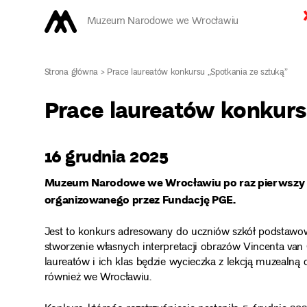
Muzeum Narodowe we Wrocławiu
Strona główna
>
Prace laureatów konkursu „Spotkania ze sztuką”
Prace laureatów konkurs
16 grudnia 2025
Muzeum Narodowe we Wrocławiu po raz pierwszy uc
organizowanego przez Fundację PGE.
Jest to konkurs adresowany do uczniów szkół podstawo
stworzenie własnych interpretacji obrazów Vincenta van
laureatów i ich klas będzie wycieczka z lekcją muzeal
również we Wrocławiu.