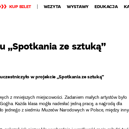
KUP BILET
WIZYTA
WYSTAWY
EDUKACJA
K
u „Spotkania ze sztuką”
zestniczyło w projekcie „Spotkania ze sztuką”
wych z mniejszych miejscowości. Zadaniem małych artystów było
 Gogha. Każda klasa mogła nadesłać jedną pracę, a nagrodą dla
ną do jednego z siedmiu Muzeów Narodowych w Polsce, między inn