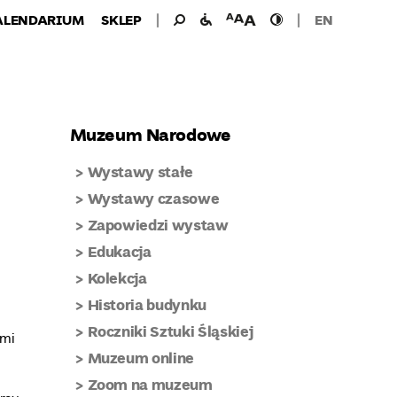
Wyszukiwanie
Wyszukaj
udogodnienia
wielkość
wysoki
ALENDARIUM
SKLEP
EN
dla:
dla
czcionki
kontrast
niepełnosprawnych
Muzeum Narodowe
Wystawy stałe
Wystawy czasowe
Zapowiedzi wystaw
Edukacja
Kolekcja
Historia budynku
Roczniki Sztuki Śląskiej
ymi
Muzeum online
Zoom na muzeum