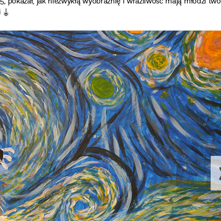
25, pokazał, jak niezwykłą wyobraźnię i wrażliwość mają młodzi tw
i ↡