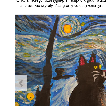
Konkurs, którego rozstrzygnięcie nastąpiło 5 grudnia 20
– ich prace zachwycały! Zachęcamy do obejrzenia galeri