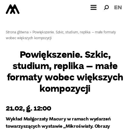
Wyszukiw
Wyszuk
EN
dla:
Strona główna
>
Powiększenie. Szkic, studium, replika – małe formaty
wobec większych kompozycji
Powiększenie. Szkic,
studium, replika – małe
formaty wobec większych
kompozycji
21.02, g. 12:00
Wykład Małgorzaty Macury w ramach wydarzeń
towarzyszących wystawie „Mikroświaty. Obrazy