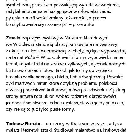
symboliczną przestrzeń pozwalającą wyrazić wewnętrzne,
radykalne przemiany następujące w człowieku; zadać
pytania o możliwości zmiany tożsamości, o proces
konstytuowania się naszego ja” – pisze autor.
Zasadniczą część wystawy w Muzeum Narodowym
we Wrocławiu stanowią obrazy zamówione na wystawę
z okazji 100-lecia warszawskiej Zachęty, będące wypowiedzą
na temat
Polonii
. W poszukiwaniu formy wypowiedzi na ten
temat, artysta trafił na zestaw użytkowych, a jednak nośnych
kulturowo przedmiotów, takich jak formy do wypieku
baranka wielkanocnego, chleba, babki świątecznej. Powstał
cykl martwych natur, które dotykają problemu polskości,
otwierają przestrzeń kulturową, mówią o człowieku. Z jednej
strony artysta robi ukłon wobec rodzimej obrzędowości,
jednocześnie stwarza jednak dystans, stawiając pytanie o to,
czy nie są to już tylko puste formy.
Tadeusz Boruta
– urodzony w Krakowie w 1957 r. artysta
malarz i teoretyk sztuki. Studiował malarstwo na krakowskiej