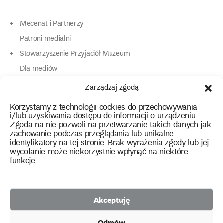
Mecenat i Partnerzy
Patroni medialni
Stowarzyszenie Przyjaciół Muzeum
Dla mediów
Dla osób o specjalnych potrzebach
Zarządzaj zgodą
Komunikaty
Korzystamy z technologii cookies do przechowywania
Kontakt
i/lub uzyskiwania dostępu do informacji o urządzeniu.
Zgoda na nie pozwoli na przetwarzanie takich danych jak
zachowanie podczas przeglądania lub unikalne
instagram
twitter
facebook
youtube
tiktok
identyfikatory na tej stronie. Brak wyrażenia zgody lub jej
wycofanie może niekorzystnie wpłynąć na niektóre
funkcje.
Polityka prywatności
Deklaracja dostępności
Akceptuję
2026 Copyright by Muzeum Narodowe we Wrocławiu
Odmów