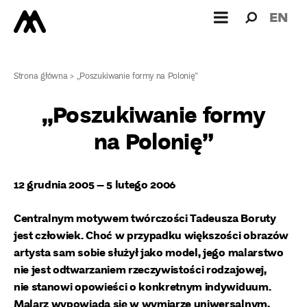
Wyszukiw
Wyszuk
EN
dla:
Strona główna
>
„Poszukiwanie formy na Polonię”
„Poszukiwanie formy
na Polonię”
12 grudnia 2005 – 5 lutego 2006
Centralnym motywem twórczości Tadeusza Boruty
jest człowiek. Choć w przypadku większości obrazów
artysta sam sobie służył jako model, jego malarstwo
nie jest odtwarzaniem rzeczywistości rodzajowej,
nie stanowi opowieści o konkretnym indywiduum.
Malarz wypowiada się w wymiarze uniwersalnym,