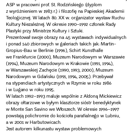
ASP w pracowni prof. St. Rodzińskiego (dyplom
z wyróżnieniem w 1983 r.) i filozofię na Papieskiej Akademii
Teologicznej. W latach 80. XX w. organizator wystaw Ruchu
Kultury Niezależnej. W okresie 1990–1992 członek Rady
Plastyki przy Ministrze Kultury i Sztuki.
Prezentował swoje obrazy na 45 wystawach indywidualnych
i ponad 140 zbiorowych w galeriach takich jak: Martin-
Gropius-Bau w Berlinie (1996), Schirt Kunsthalle
we Frankfurcie (2000), Muzeum Narodowym w Warszawie
(1994), Muzeum Narodowym w Krakowie (1991, 1994),
w Warszawskiej Zachęcie (1990, 1993, 2000), Muzeum
Narodowym w Gdańsku (1991, 1994, 2005). Przebywał
na stypendiach artystycznych w Rzymie w roku 1986
i w Lugano w roku 1995.
W latach 1992–1993 maluje wspólnie z Aldoną Mickiewicz
obrazy ołtarzowe w byłym klasztorze sióstr benedyktynek
w Monte San Savino we Włoszech. W okresie 1996–1997
powstają polichromie do kościoła parafialnego w Lubniu,
a w 2001 w Harbutowicach.
Jest autorem kilkunastu wystaw problemowych