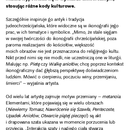
stosując różne kody kulturowe.
Szczególnie inspiruje go antyk i tradycja
judeochrześcijańska, które widoczne są w ikonografii jego
prac, w ich tematyce i symbolice. „Mimo, że stale sięgam
w swojej twórczości do ikonografii chrześcijańskiej, poza
paroma realizacjami do kościołów, większość
moich obrazów nie jest przeznaczona do religijnego kultu.
Nikt przed nimi się nie modli, nie uczestniczą one w liturgii.
Malując np.
Pietę
czy
Walkę aniołów
, chcę poprzez kontekst
ikonograficzny dać głębszą perspektywę doświadczeniom
ludzkim. Mówić o cierpieniu, poczuciu winy, przemijaniu,
śmierci” – wyjaśnia artysta.
Od wielu lat artystę zajmuje motyw przemiany –
metanoia
.
Elementami, które pojawiają się w wielu obrazach
(
Niewierny Tomasz
,
Nawrócenie się Szawła
,
Pentecoste
,
Upadek Aniołów
,
Otwarcie piątej pieczęci
) są akt
i drapowana szata ukazana w momencie porzucenia lub
przyjęcia. „Interakcja szaty i nagiego ciała stwarza