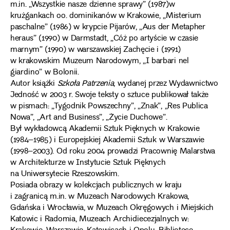
m.in. „Wszystkie nasze dzienne sprawy” (1987)w
krużgankach oo. dominikanów w Krakowie, „Misterium
paschalne” (1986) w krypcie Pijarów, „Aus der Metapher
heraus” (1990) w Darmstadt, „Cóż po artyście w czasie
marnym” (1990) w warszawskiej Zachęcie i (1991)
w krakowskim Muzeum Narodowym, „I barbari nel
giardino” w Bolonii.
Autor książki
Szkoła Patrzenia
, wydanej przez Wydawnictwo
Jedność w 2003 r. Swoje teksty o sztuce publikował także
w pismach: „Tygodnik Powszechny”, „Znak”, „Res Publica
Nowa”, „Art and Business”, „Życie Duchowe”.
Był wykładowcą Akademii Sztuk Pięknych w Krakowie
(1984–1985) i Europejskiej Akademii Sztuk w Warszawie
(1998–2003). Od roku 2004 prowadzi Pracownię Malarstwa
w Architekturze w Instytucie Sztuk Pięknych
na Uniwersytecie Rzeszowskim.
Posiada obrazy w kolekcjach publicznych w kraju
i zagranicą m.in. w Muzeach Narodowych Krakowa,
Gdańska i Wrocławia, w Muzeach Okręgowych i Miejskich
Katowic i Radomia, Muzeach Archidiecezjalnych w: