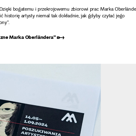
Dzięki bogatemu i przekrojowemu zbiorowi prac Marka Oberlände
torię artysty niemal tak dokładnie, jak gdyby czytać jego
ony”.
czne Marka Oberländera” ➸