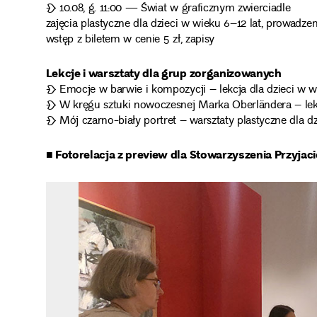
❧ 10.08, g. 11:00 — Świat w graficznym zwierciadle
zajęcia plastyczne dla dzieci w wieku 6–12 lat, prowadzeni
wstęp z biletem w cenie 5 zł, zapisy
Lekcje i warsztaty dla grup zorganizowanych
❧ Emocje w barwie i kompozycji – lekcja dla dzieci w 
❧ W kręgu sztuki nowoczesnej Marka Oberländera – lekc
❧ Mój czarno-biały portret – warsztaty plastyczne dla dz
■ Fotorelacja z preview dla Stowarzyszenia Przy