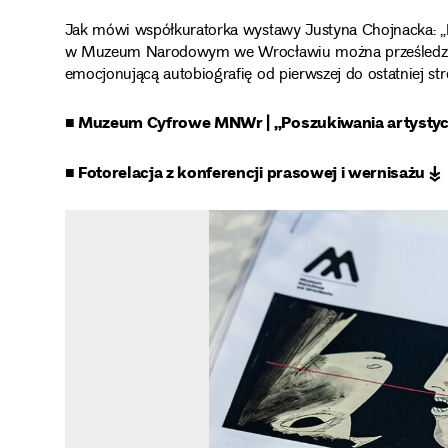
Jak mówi współkuratorka wystawy Justyna Chojnacka: „
w Muzeum Narodowym we Wrocławiu można prześledzić his
emocjonującą autobiografię od pierwszej do ostatniej str
■ Muzeum Cyfrowe MNWr | „Poszukiwania artysty
■ Fotorelacja z konferencji prasowej i wernisażu ↡