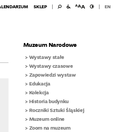
Wyszukiwanie
Wyszukaj
udogodnienia
wielkość
wysoki
ALENDARIUM
SKLEP
EN
dla:
dla
czcionki
kontrast
niepełnosprawnych
Muzeum Narodowe
Wystawy stałe
Wystawy czasowe
Zapowiedzi wystaw
Edukacja
Kolekcja
Historia budynku
Roczniki Sztuki Śląskiej
Muzeum online
Zoom na muzeum