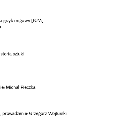
ki język migowy [PJM]
0
toria sztuki
nie: Michał Pieczka
at, prowadzenie: Grzegorz Wojturski