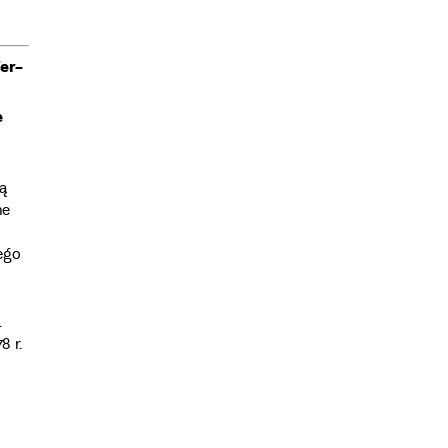
er-
e
ą
ne
ego
.
8 r.