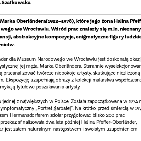
a Szafkowska
Marka Oberländera(1922–1978), które jego żona Halina Pfeff
ego we Wrocławiu. Wśród prac znalazły się m.in. nieznany
ansji, abstrakcyjne kompozycje, enigmatyczne figury ludzki
wnictw.
länder dla Muzeum Narodowego we Wrocławiu jest doskonałą okazj
tystycznej jej męża, Marka Oberländera. Starannie wyselekcjonowa
 przeanalizować twórcze niepokoje artysty, skutkujące niezliczoną
. Ekspozycję uzupełniają obrazy z kolekcji malarstwa współczesn
kają tytułowe poszukiwania artysty.
o jednej z największych w Polsce. Została zapoczątkowana w 1974 r
mptomatyczny „Portret garbatej”. Na krótko przed śmiercią w 197
zem Hermansdorferem zdołał przygotować blisko 200 prac
zekaz sfinalizowała dwa lata później Halina Pfeffer-Oberländer,
dar jest zatem naturalnym następstwem i swoistym uzupełnieniem