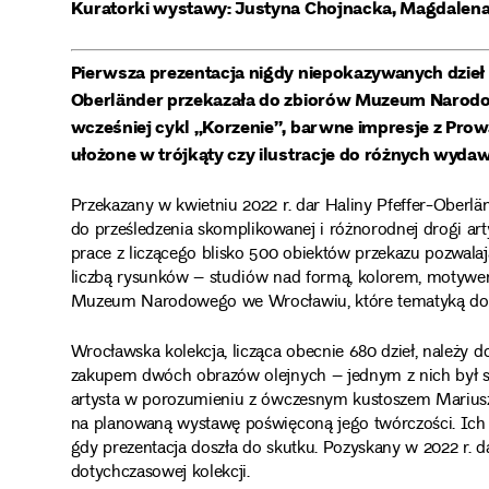
Kuratorki wystawy: Justyna Chojnacka, Magdalen
Pierwsza prezentacja nigdy niepokazywanych dzieł 
Oberländer przekazała do zbiorów Muzeum Narodow
wcześniej cykl „Korzenie”, barwne impresje z Prow
ułożone w trójkąty czy ilustracje do różnych wyda
Przekazany w kwietniu 2022 r. dar Haliny Pfeffer-Ober
do prześledzenia skomplikowanej i różnorodnej drogi ar
prace z liczącego blisko 500 obiektów przekazu pozwalają
liczbą rysunków – studiów nad formą, kolorem, motywem
Muzeum Narodowego we Wrocławiu, które tematyką domy
Wrocławska kolekcja, licząca obecnie 680 dzieł, należy d
zakupem dwóch obrazów olejnych – jednym z nich był sy
artysta w porozumieniu z ówczesnym kustoszem Marius
na planowaną wystawę poświęconą jego twórczości. Ich pr
gdy prezentacja doszła do skutku. Pozyskany w 2022 r. 
dotychczasowej kolekcji.