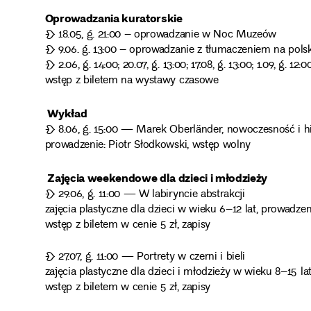
Oprowadzania kuratorskie
❧ 18.05, g. 21:00 – oprowadzanie w Noc Muzeów
❧ 9.06. g. 13:00 – oprowadzanie z tłumaczeniem na pols
❧ 2.06, g. 14:00; 20.07, g. 13:00; 17.08, g. 13:00; 1.09, g. 12:0
wstęp z biletem na wystawy czasowe
Wykład
❧ 8.06, g. 15:00 — Marek Oberländer, nowoczesność i his
prowadzenie: Piotr Słodkowski, wstęp wolny
Zajęcia weekendowe dla dzieci i młodzieży
❧ 29.06, g. 11:00 — W labiryncie abstrakcji
zajęcia plastyczne dla dzieci w wieku 6–12 lat, prowadze
wstęp z biletem w cenie 5 zł, zapisy
❧ 27.07, g. 11:00 — Portrety w czerni i bieli
zajęcia plastyczne dla dzieci i młodzieży w wieku 8–15 l
wstęp z biletem w cenie 5 zł, zapisy