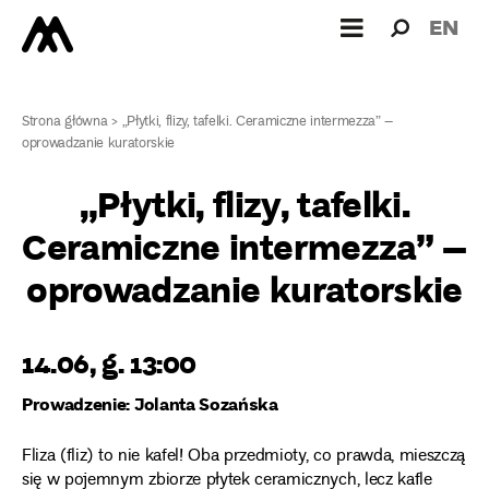
Wyszukiw
Wyszuk
EN
dla:
Strona główna
>
„Płytki, flizy, tafelki. Ceramiczne intermezza” –
oprowadzanie kuratorskie
„Płytki, flizy, tafelki.
Ceramiczne intermezza” –
oprowadzanie kuratorskie
14.06, g. 13:00
Prowadzenie: Jolanta Sozańska
Fliza (fliz) to nie kafel! Oba przedmioty, co prawda, mieszczą
się w pojemnym zbiorze płytek ceramicznych, lecz kafle