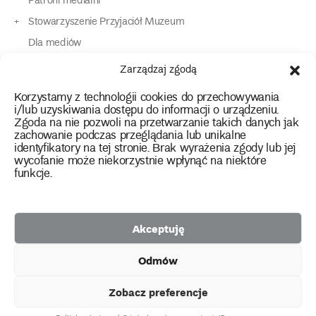
Patroni medialni
Stowarzyszenie Przyjaciół Muzeum
Dla mediów
Dla osób o specjalnych potrzebach
Zarządzaj zgodą
Komunikaty
Korzystamy z technologii cookies do przechowywania
Kontakt
i/lub uzyskiwania dostępu do informacji o urządzeniu.
Zgoda na nie pozwoli na przetwarzanie takich danych jak
zachowanie podczas przeglądania lub unikalne
instagram
twitter
facebook
youtube
tiktok
identyfikatory na tej stronie. Brak wyrażenia zgody lub jej
wycofanie może niekorzystnie wpłynąć na niektóre
funkcje.
Polityka prywatności
Deklaracja dostępności
Akceptuję
2026 Copyright by Muzeum Narodowe we Wrocławiu
Odmów
Facebook
facebook
facebook
Facebook
facebook
Muzeum
Pawilonu
Muzeum
Panoramy
Stowarzyszenie
Projekty
Narodowego
Czterech
Etnograficznego
Racławickiej
Przyjaciół
Zobacz preferencje
unijne
Kopuł
Muzeum