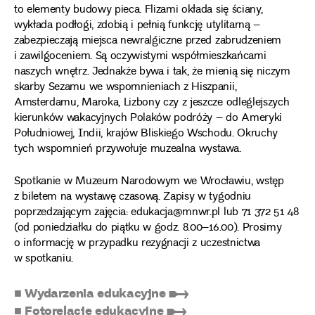
to elementy budowy pieca. Flizami okłada się ściany,
wykłada podłogi, zdobią i pełnią funkcję utylitarną –
zabezpieczają miejsca newralgiczne przed zabrudzeniem
i zawilgoceniem. Są oczywistymi współmieszkańcami
naszych wnętrz. Jednakże bywa i tak, że mienią się niczym
skarby Sezamu we wspomnieniach z Hiszpanii,
Amsterdamu, Maroka, Lizbony czy z jeszcze odleglejszych
kierunków wakacyjnych Polaków podróży – do Ameryki
Południowej, Indii, krajów Bliskiego Wschodu. Okruchy
tych wspomnień przywołuje muzealna wystawa.
Spotkanie w Muzeum Narodowym we Wrocławiu, wstęp
z biletem na wystawę czasową. Zapisy w tygodniu
poprzedzającym zajęcia: edukacja@mnwr.pl lub 71 372 51 48
(od poniedziałku do piątku w godz. 8.00–16.00). Prosimy
o informację w przypadku rezygnacji z uczestnictwa
w spotkaniu.
■ Wydarzenia edukacyjne ➸
■ Fotorelacje edukacyjne ➸