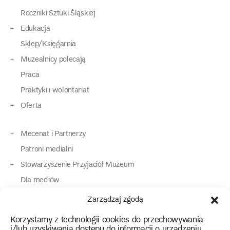
Roczniki Sztuki Śląskiej
Edukacja
Sklep/Księgarnia
Muzealnicy polecają
Praca
Praktyki i wolontariat
Oferta
Mecenat i Partnerzy
Patroni medialni
Stowarzyszenie Przyjaciół Muzeum
Dla mediów
Dla osób o specjalnych potrzebach
Zarządzaj zgodą
Komunikaty
Korzystamy z technologii cookies do przechowywania
Kontakt
i/lub uzyskiwania dostępu do informacji o urządzeniu.