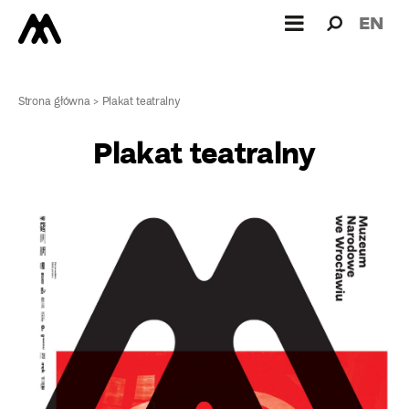
Wyszukiw
Wyszuk
EN
dla:
Strona główna
>
Plakat teatralny
Plakat teatralny