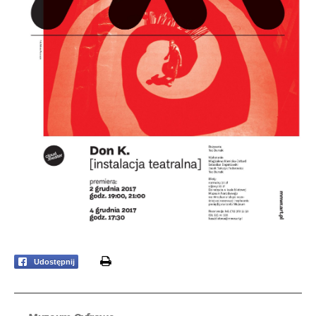
print
Udostępnij