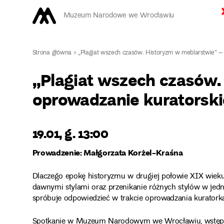
Muzeum Narodowe we Wrocławiu
Strona główna
>
„Plagiat wszech czasów. Historyzm w meblarstwie” –
„Plagiat wszech czasów.
oprowadzanie kuratorski
19.01, g. 13:00
P
rowadzenie: Małgorzata Korżel-Kraśna
Dlaczego epokę historyzmu w drugiej połowie XIX wieku
dawnymi stylami oraz przenikanie różnych stylów w jedny
spróbuje odpowiedzieć w trakcie oprowadzania kuratork
Spotkanie w Muzeum Narodowym we Wrocławiu, wstęp z