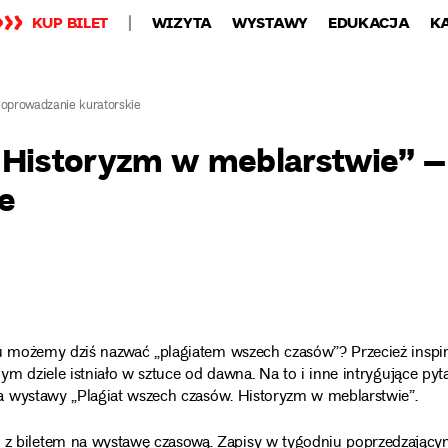
KUP BILET
WIZYTA
WYSTAWY
EDUKACJA
K
 oprowadzanie kuratorskie
 Historyzm w meblarstwie” –
e
 możemy dziś nazwać „plagiatem wszech czasów”? Przecież inspir
m dziele istniało w sztuce od dawna. Na to i inne intrygujące pyt
a wystawy „Plagiat wszech czasów. Historyzm w meblarstwie”.
 biletem na wystawę czasową. Zapisy w tygodniu poprzedzając