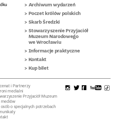
Archiwum wydarzeń
adku
Poczet królów polskich
Skarb Średzki
Stowarzyszenie Przyjaciół
Muzeum Narodowego
we Wrocławiu
Informacje praktyczne
Kontakt
Kup bilet
enat i Partnerzy
instagram
twitter
facebook
youtube
tiktok
roni medialni
warzyszenie Przyjaciół Muzeum
a mediów
 osób o specjalnych potrzebach
munikaty
takt