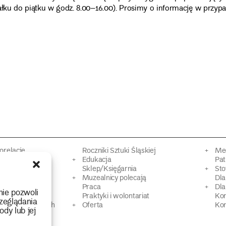
ałku do piątku w godz. 8.00–16.00). Prosimy o informację w przyp
torelacje
Roczniki Sztuki Śląskiej
Mec
kacyjne
Edukacja
Pat
Sklep/Księgarnia
Sto
mowy
Muzealnicy polecają
Dl
Praca
Dla
nie pozwoli
 Dziedzictwa
Praktyki i wolontariat
Ko
zeglądania
 strat wojennych
Oferta
Kon
ody lub jej