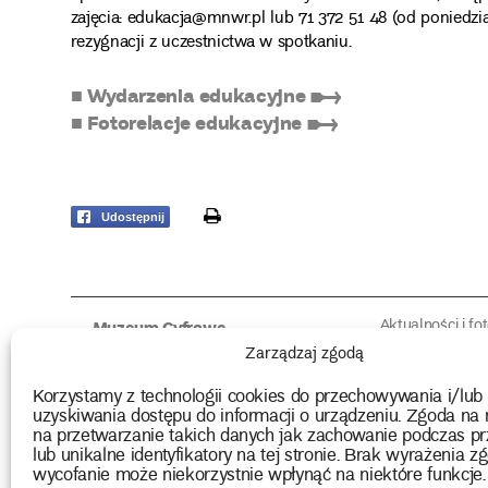
zajęcia: edukacja@mnwr.pl lub 71 372 51 48 (od poniedzi
rezygnacji z uczestnictwa w spotkaniu.
■ Wydarzenia edukacyjne ➸
■ Fotorelacje edukacyjne ➸
print
Udostępnij
Aktualności i fo
Muzeum Cyfrowe
Fotorelacje edu
O muzeum
Zarządzaj zgodą
Intrygujące!
Konserwacja
Muzealne roz
Użyczenia obiektów
Korzystamy z technologii cookies do przechowywania i/lub
Kolekcja
Biblioteka
uzyskiwania dostępu do informacji o urządzeniu. Zgoda na 
Europejskie Dni
Wydawnictwo
na przetwarzanie takich danych jak zachowanie podczas pr
Programy badań
Multimedia
lub unikalne identyfikatory na tej stronie. Brak wyrażenia zg
wycofanie może niekorzystnie wpłynąć na niektóre funkcje.