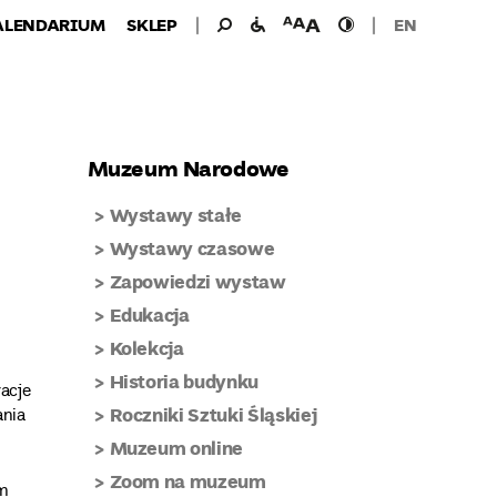
Wyszukiwanie
Wyszukaj
udogodnienia
wielkość
wysoki
ALENDARIUM
SKLEP
EN
dla:
dla
czcionki
kontrast
niepełnosprawnych
Muzeum Narodowe
Wystawy stałe
Wystawy czasowe
Zapowiedzi wystaw
Edukacja
Kolekcja
Historia budynku
acje
Roczniki Sztuki Śląskiej
ania
Muzeum online
Zoom na muzeum
ym