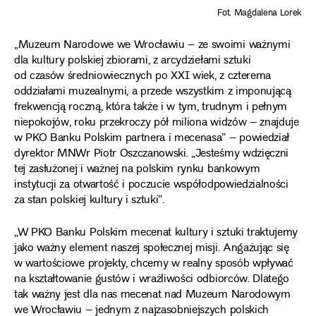
Fot. Magdalena Lorek
„Muzeum Narodowe we Wrocławiu – ze swoimi ważnymi
dla kultury polskiej zbiorami, z arcydziełami sztuki
od czasów średniowiecznych po XXI wiek, z czterema
oddziałami muzealnymi, a przede wszystkim z imponującą
frekwencją roczną, która także i w tym, trudnym i pełnym
niepokojów, roku przekroczy pół miliona widzów – znajduje
w PKO Banku Polskim partnera i mecenasa” – powiedział
dyrektor MNWr Piotr Oszczanowski. „Jesteśmy wdzięczni
tej zasłużonej i ważnej na polskim rynku bankowym
instytucji za otwartość i poczucie współodpowiedzialności
za stan polskiej kultury i sztuki”.
„W PKO Banku Polskim mecenat kultury i sztuki traktujemy
jako ważny element naszej społecznej misji. Angażując się
w wartościowe projekty, chcemy w realny sposób wpływać
na kształtowanie gustów i wrażliwości odbiorców. Dlatego
tak ważny jest dla nas mecenat nad Muzeum Narodowym
we Wrocławiu – jednym z najzasobniejszych polskich