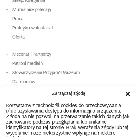
Sklep/Księgarnia
Muzealnicy polecają
Praca
Praktyki i wolontariat
Oferta
Mecenat i Partnerzy
Patroni medialni
Stowarzyszenie Przyjaciół Muzeum
Dla mediów
Dla osób o specjalnych potrzebach
Zarządzaj zgodą
Komunikaty
Korzystamy z technologii cookies do przechowywania
Kontakt
i/lub uzyskiwania dostępu do informacji o urządzeniu.
Zgoda na nie pozwoli na przetwarzanie takich danych jak
zachowanie podczas przeglądania lub unikalne
instagram
twitter
facebook
youtube
tiktok
identyfikatory na tej stronie. Brak wyrażenia zgody lub jej
wycofanie może niekorzystnie wpłynąć na niektóre