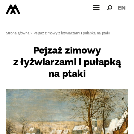
Wyszukiw
Wyszuk
EN
dla:
Strona główna
>
Pejzaż zimowy z łyżwiarzami i pułapką na ptaki
Pejzaż zimowy
z łyżwiarzami i pułapką
na ptaki