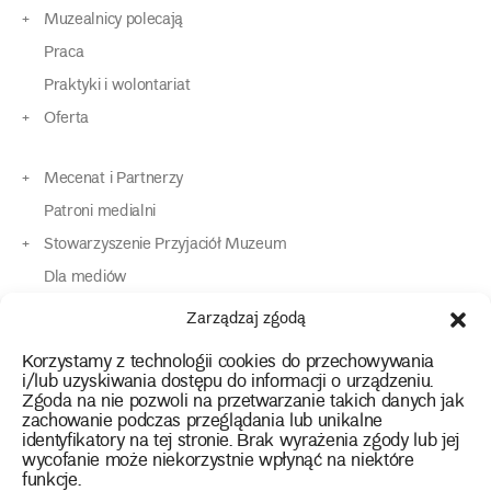
Muzealnicy polecają
Praca
Praktyki i wolontariat
Oferta
Mecenat i Partnerzy
Patroni medialni
Stowarzyszenie Przyjaciół Muzeum
Dla mediów
Dla osób o specjalnych potrzebach
Zarządzaj zgodą
Komunikaty
Korzystamy z technologii cookies do przechowywania
Kontakt
i/lub uzyskiwania dostępu do informacji o urządzeniu.
Zgoda na nie pozwoli na przetwarzanie takich danych jak
zachowanie podczas przeglądania lub unikalne
instagram
twitter
facebook
youtube
tiktok
identyfikatory na tej stronie. Brak wyrażenia zgody lub jej
wycofanie może niekorzystnie wpłynąć na niektóre
funkcje.