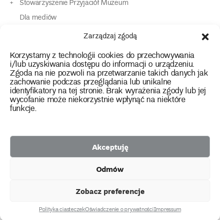
Stowarzyszenie Przyjaciół Muzeum
Dla mediów
Dla osób o specjalnych potrzebach
Zarządzaj zgodą
Komunikaty
Korzystamy z technologii cookies do przechowywania
Kontakt
i/lub uzyskiwania dostępu do informacji o urządzeniu.
Zgoda na nie pozwoli na przetwarzanie takich danych jak
zachowanie podczas przeglądania lub unikalne
instagram
twitter
facebook
youtube
tiktok
identyfikatory na tej stronie. Brak wyrażenia zgody lub jej
wycofanie może niekorzystnie wpłynąć na niektóre
funkcje.
Polityka prywatności
Deklaracja dostępności
Akceptuję
2026 Copyright by Muzeum Narodowe we Wrocławiu
Odmów
Facebook
facebook
facebook
Facebook
facebook
Muzeum
Pawilonu
Muzeum
Panoramy
Stowarzyszenie
Projekty
Narodowego
Czterech
Etnograficznego
Racławickiej
Przyjaciół
Zobacz preferencje
unijne
Kopuł
Muzeum
Narodowego
Polityka ciasteczek
Oświadczenie o prywatności
Impressum
created by