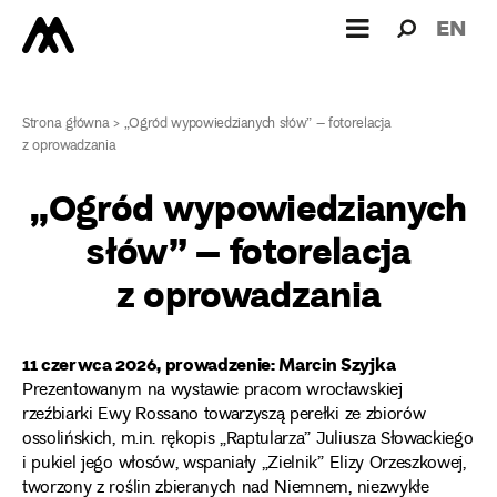
Wyszukiw
Wyszuk
EN
dla:
Strona główna
>
„Ogród wypowiedzianych słów” – fotorelacja
z oprowadzania
„Ogród wypowiedzianych
słów” – fotorelacja
z oprowadzania
11 czerwca 2026, prowadzenie: Marcin Szyjka
Prezentowanym na wystawie pracom wrocławskiej
rzeźbiarki Ewy Rossano towarzyszą perełki ze zbiorów
ossolińskich, m.in. rękopis „Raptularza” Juliusza Słowackiego
i pukiel jego włosów, wspaniały „Zielnik” Elizy Orzeszkowej,
tworzony z roślin zbieranych nad Niemnem, niezwykłe