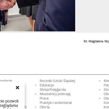
fot. Magdalena Wy
torelacje
Roczniki Sztuki Śląskiej
Mec
kacyjne
Edukacja
Pat
Sklep/Księgarnia
Sto
mowy
Muzealnicy polecają
Dl
Praca
Dla
nie pozwoli
 Dziedzictwa
Praktyki i wolontariat
Ko
zeglądania
 strat wojennych
Oferta
Kon