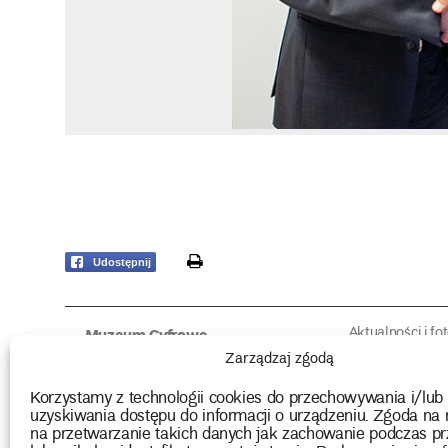
print
Udostępnij
Aktualności i fo
Muzeum Cyfrowe
Fotorelacje edu
O muzeum
Zarządzaj zgodą
Intrygujące!
Konserwacja
Muzealne roz
Użyczenia obiektów
Korzystamy z technologii cookies do przechowywania i/lub
Kolekcja
Biblioteka
uzyskiwania dostępu do informacji o urządzeniu. Zgoda na 
Europejskie Dni
Wydawnictwo
na przetwarzanie takich danych jak zachowanie podczas pr
Programy badań
Multimedia