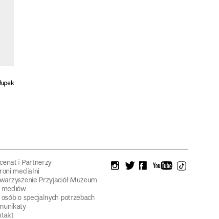
łupek
enat i Partnerzy
instagram
twitter
facebook
youtube
tiktok
roni medialni
warzyszenie Przyjaciół Muzeum
a mediów
 osób o specjalnych potrzebach
munikaty
takt