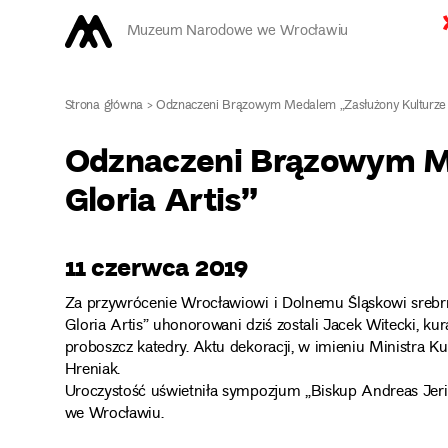
Muzeum Narodowe we Wrocławiu
Strona główna
>
Odznaczeni Brązowym Medalem „Zasłużony Kulturze G
Odznaczeni Brązowym M
Gloria Artis”
11 czerwca 2019
Za przywrócenie Wrocławiowi i Dolnemu Śląskowi srebrn
Gloria Artis” uhonorowani dziś zostali Jacek Witecki, k
proboszcz katedry. Aktu dekoracji, w imieniu Ministra 
Hreniak.
Uroczystość uświetniła sympozjum „Biskup Andreas Jeri
we Wrocławiu.