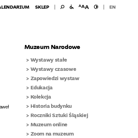
Wyszukiwanie
Wyszukaj
udogodnienia
wielkość
wysoki
ALENDARIUM
SKLEP
EN
dla:
dla
czcionki
kontrast
niepełnosprawnych
Muzeum Narodowe
Wystawy stałe
Wystawy czasowe
Zapowiedzi wystaw
Edukacja
Kolekcja
Historia budynku
Paweł
Roczniki Sztuki Śląskiej
Muzeum online
Zoom na muzeum