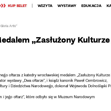
KUP BILET
WIZYTA
WYSTAWY
EDUKACJA
K
loria Artis”
edalem „Zasłużony Kulturze
ego ołtarza z katedry wrocławskiej medalem „Zasłużony Kulturze
urator wystawy „Dwa ołtarze”, i ksiądz kanonik Paweł Cembrowicz,
Kultury i Dziedzictwa Narodowego, dokonał Wojewoda Dolnośląski 
n i jego ołtarz”, które odbyło się w Muzeum Narodowym