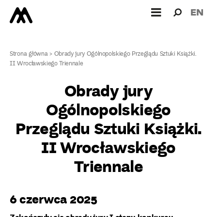
Wyszukiw
Wyszuk
EN
dla:
Strona główna
>
Obrady jury Ogólnopolskiego Przeglądu Sztuki Książki.
II Wrocławskiego Triennale
Obrady jury
Ogólnopolskiego
Przeglądu Sztuki Książki.
II Wrocławskiego
Triennale
6 czerwca 2025
Zakończyły się obrady jury I etapu konkursu