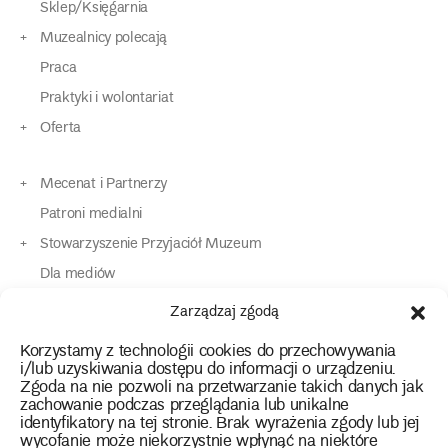
Sklep/Księgarnia
Muzealnicy polecają
Praca
Praktyki i wolontariat
Oferta
Mecenat i Partnerzy
Patroni medialni
Stowarzyszenie Przyjaciół Muzeum
Dla mediów
Dla osób o specjalnych potrzebach
Zarządzaj zgodą
Komunikaty
Korzystamy z technologii cookies do przechowywania
Kontakt
i/lub uzyskiwania dostępu do informacji o urządzeniu.
Zgoda na nie pozwoli na przetwarzanie takich danych jak
zachowanie podczas przeglądania lub unikalne
instagram
twitter
facebook
youtube
tiktok
identyfikatory na tej stronie. Brak wyrażenia zgody lub jej
wycofanie może niekorzystnie wpłynąć na niektóre