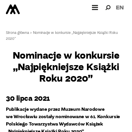
Wyszukiw
Wyszuk
EN
dla:
Strona główna
>
Nominacje w konkursie „Najpiękniejsze Książki Roku
2020”
Nominacje w konkursie
„Najpiękniejsze Książki
Roku 2020”
30 lipca 2021
Publikacje wydane przez Muzeum Narodowe
we Wrocławiu zostały nominowane w 61. Konkursie
Polskiego Towarzystwa Wydawców Książek
„Najpiękniejsze Książki Roku 2020”.