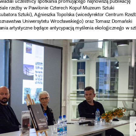
iadali uczestnicy spotkania promującego najnowszą publikację
ziale rzeźby w Pawilonie Czterech Kopuł Muzeum Sztuki
kubatora Sztuki), Agnieszka Topolska (wicedyrektor Centrum Rzeź
lturoznawstwa Uniwersytetu Wrocławskiego) oraz Tomasz Domański
iałania artystyczne będące antycypacją myślenia ekologicznego w szt