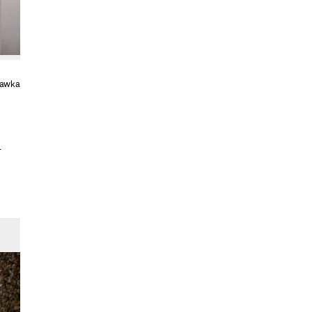
tawka
.