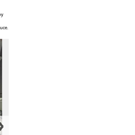
by
uce.