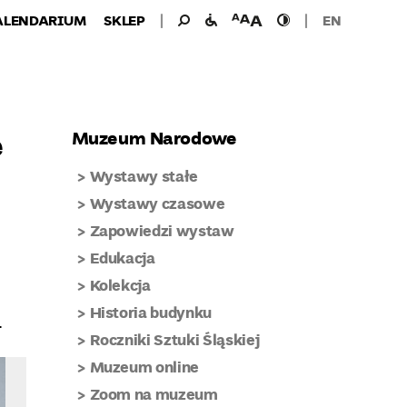
Wyszukiwanie
Wyszukaj
udogodnienia
wielkość
wysoki
ALENDARIUM
SKLEP
EN
dla:
dla
czcionki
kontrast
niepełnosprawnych
e
Muzeum Narodowe
Wystawy stałe
Wystawy czasowe
Zapowiedzi wystaw
Edukacja
Kolekcja
Historia budynku
.
Roczniki Sztuki Śląskiej
Muzeum online
Zoom na muzeum