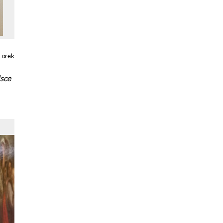
Lorek
lsce