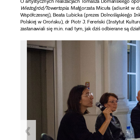
O artystycznych realizacjach Tomasza Domańskiego opow
Wieżogród/Towertopia
. Małgorzata Micuła (adiunkt w d
Współczesnej), Beata Lubicka (prezes Dolnośląskiego In
Polskiej w Orońsku), dr Piotr J. Fereński (Instytut Ku
zastanawiali się m.in. nad tym, jak dziś odbierane są dz