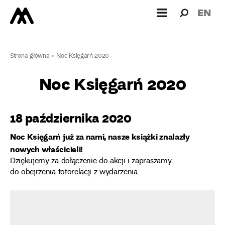
Wyszukiw
Wyszuk
EN
dla:
Strona główna
>
Noc Księgarń 2020
Noc Księgarń 2020
18 października 2020
Noc Księgarń już za nami, nasze książki znalazły
nowych właścicieli!
Dziękujemy za dołączenie do akcji i zapraszamy
do obejrzenia fotorelacji z wydarzenia.