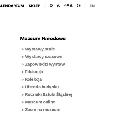
Wyszukiwanie
Wyszukaj
udogodnienia
wielkość
wysoki
ALENDARIUM
SKLEP
EN
dla:
dla
czcionki
kontrast
niepełnosprawnych
Muzeum Narodowe
Wystawy stałe
Wystawy czasowe
Zapowiedzi wystaw
Edukacja
Kolekcja
Historia budynku
Roczniki Sztuki Śląskiej
Muzeum online
Zoom na muzeum