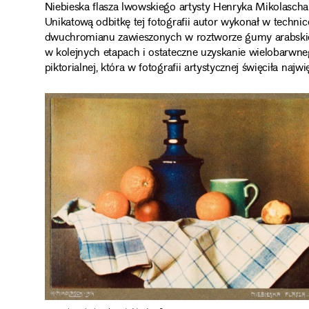
Niebieska flasza lwowskiego artysty Henryka Mikolascha to
Unikatową odbitkę tej fotografii autor wykonał w techni
dwuchromianu zawieszonych w roztworze gumy arabskie
w kolejnych etapach i ostateczne uzyskanie wielobarwne
piktorialnej, która w fotografii artystycznej święciła na