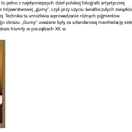
 jedno z najsłynniejszych dzieł polskiej fotografii artystycznej.
ce trójwarstwowej „gumy”, czyli przy użyciu światłoczułych związk
j. Technika ta umożliwia wprowadzanie różnych pigmentów
go obrazu. „Gumy” uważane były za sztandarową manifestację este
jwiększe triumfy w początkach XX w.