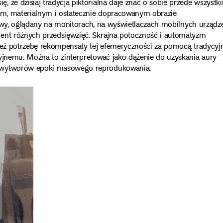
 że dzisiaj tradycja piktorialna daje znać o sobie przede wszystk
nym, materialnym i ostatecznie dopracowanym obrazie
frowy, oglądany na monitorach, na wyświetlaczach mobilnych urządz
ment różnych przedsięwzięć. Skrajna potoczność i automatyzm
 też potrzebę rekompensaty tej efemeryczności za pomocą tradycyj
cyjnemu. Można to zinterpretować jako dążenie do uzyskania aury
o wytworów epoki masowego reprodukowania.