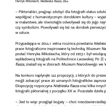
Henryk Mikolasch,
Niebieska flasza
, 1914
– Piktorialiści, pragnąc zdobyć dla fotografii status sztu
współgrać z humanistycznym dorobkiem kultury – wyjaśn
w malarstwie, ale równolegle odwoływali się do jego n
czy symbolizm. Powoływali się też na dorobek pierwszy
w sztuce.
Przypadająca w 2014 r. setna rocznica powstania
Niebiesk
prace fotograficzne inspirowane tą techniką. Muzeum N
postać Henryka Mikolascha, który od 1903 r. był wiodąc
wykładowcą fotografii na Politechnice Lwowskiej. Po II 
flasza
, znalazł się w zbiorach Muzeum Narodowego we 
Na konkurs napłynęło 141 propozycji, z których do preze
mogli zobaczyć prace 20 uznanych fotografików zapros
Ekspozycję rozpoczyna
Niebieska flasza
oraz kilka innyc
fotografii piktorialnej z początku XX w. Pozostałe dzieła p
– Jest to więc przegląd bogaty – choć nieodzwierciedlaj