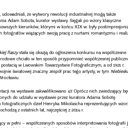
ki, udowadniali, że wytwory rewolucji industrialnej mogą także
ia Adam Sobota, kurator wystawy. Sięgali po wzory klasyczne
ajnowszych kierunków, którymi w końcu XIX w. były postimpresjon
ch fotografów wiążących swoją pracę z nurtami romantyzmu i real
iej flaszy
stała się okazją do ogłoszenia konkursu na współczesne
arodowe chciało w ten sposób przypomnieć współczesnej publiczn
ą postacią w Lwowskim Towarzystwie Fotograficznym, a od 1921 r.
wojnie światowej znaczny zespół prac tego artysty, w tym
Niebiesk
Wrocławiu.
ntacji na wystawie zakwalifikowano 47. Oprócz nich zwiedzający b
zonych do udziału w wystawie przez kuratora Adama Sobotę.
h fotograficznych dzieł Henryka Mikolascha reprezentujących wzor
ochodzą z ostatnich lat, najczęściej z 2014 r.
ący w pełni – współczesnych sposobów interpretowania fotografii 