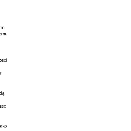
izm
izmu
ości
a
ędą
zec
jako