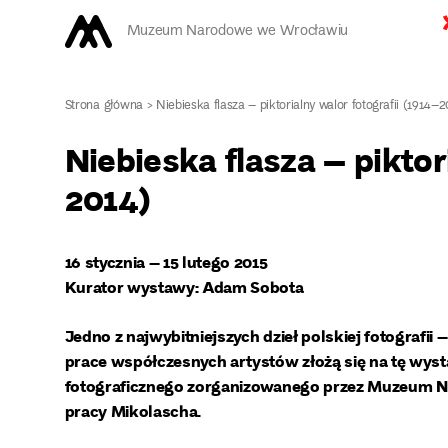
Muzeum Narodowe we Wrocławiu
Strona główna
>
Niebieska flasza – piktorialny walor fotografii (1914–
Niebieska flasza – piktor
2014)
16 stycznia – 15 lutego 2015
Kurator wystawy: Adam Sobota
Jedno z najwybitniejszych dzieł polskiej fotografii 
prace współczesnych artystów złożą się na tę wy
fotograficznego zorganizowanego przez Muzeum N
pracy Mikolascha.