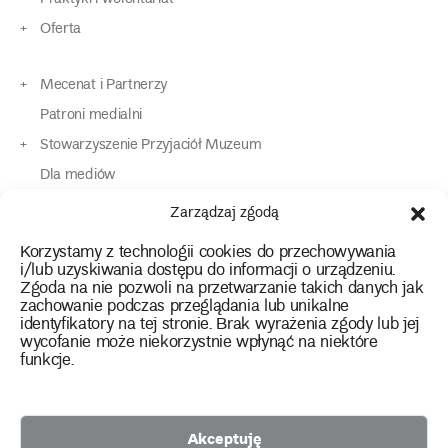
Oferta
Mecenat i Partnerzy
Patroni medialni
Stowarzyszenie Przyjaciół Muzeum
Dla mediów
Dla osób o specjalnych potrzebach
Zarządzaj zgodą
Komunikaty
Korzystamy z technologii cookies do przechowywania
Kontakt
i/lub uzyskiwania dostępu do informacji o urządzeniu.
Zgoda na nie pozwoli na przetwarzanie takich danych jak
zachowanie podczas przeglądania lub unikalne
instagram
twitter
facebook
youtube
tiktok
identyfikatory na tej stronie. Brak wyrażenia zgody lub jej
wycofanie może niekorzystnie wpłynąć na niektóre
funkcje.
Polityka prywatności
Deklaracja dostępności
Akceptuję