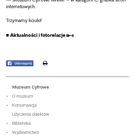
— Muzeum Cyfrowe MNWr – w kategorii C: grafika stron
internetowych.
Trzymamy kciuki!
■ Aktualności i fotorelacje ➸
print
Udostępnij
Muzeum Cyfrowe
O muzeum
Konserwacja
Użyczenia obiektów
Biblioteka
Wydawnictwo