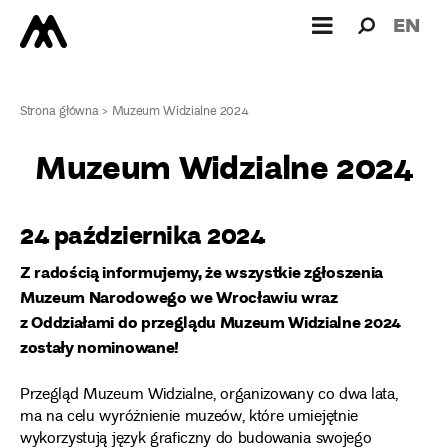
Wyszukiw
Wyszuk
EN
dla:
Strona główna
>
Muzeum Widzialne 2024
Muzeum Widzialne 2024
24 października 2024
Z radością informujemy, że wszystkie zgłoszenia
Muzeum Narodowego we Wrocławiu wraz
z Oddziałami do przeglądu Muzeum Widzialne 2024
zostały nominowane!
Przegląd Muzeum Widzialne, organizowany co dwa lata,
ma na celu wyróżnienie muzeów, które umiejętnie
wykorzystują język graficzny do budowania swojego