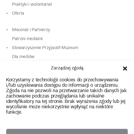
Praktyki i wolontariat
Oferta
Mecenat i Partnerzy
Patroni medialni
Stowarzyszenie Przyjaciół Muzeum
Dla mediów
Dla osób o specjalnych potrzebach
Zarządzaj zgodą
Komunikaty
Korzystamy z technologii cookies do przechowywania
Kontakt
i/lub uzyskiwania dostępu do informacji o urządzeniu.
Zgoda na nie pozwoli na przetwarzanie takich danych jak
zachowanie podczas przeglądania lub unikalne
instagram
twitter
facebook
youtube
tiktok
identyfikatory na tej stronie. Brak wyrażenia zgody lub jej
wycofanie może niekorzystnie wpłynąć na niektóre
funkcje.
Polityka prywatności
Deklaracja dostępności