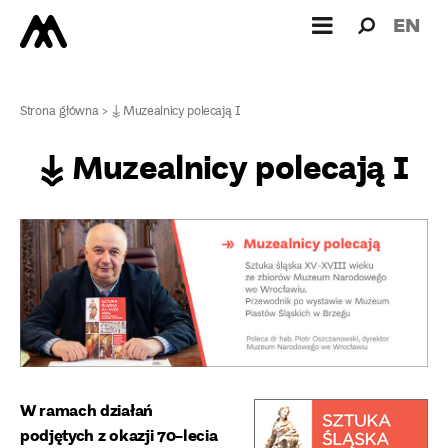
Wyszukiw
Wyszuk
EN
dla:
Strona główna
>
↡ Muzealnicy polecają I
↡ Muzealnicy polecają I
W ramach działań
podjętych z okazji 70-lecia