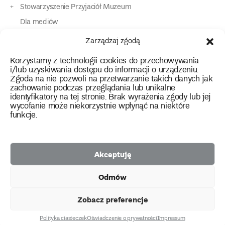
Stowarzyszenie Przyjaciół Muzeum
Dla mediów
Dla osób o specjalnych potrzebach
Zarządzaj zgodą
Komunikaty
Korzystamy z technologii cookies do przechowywania
Kontakt
i/lub uzyskiwania dostępu do informacji o urządzeniu.
Zgoda na nie pozwoli na przetwarzanie takich danych jak
zachowanie podczas przeglądania lub unikalne
instagram
twitter
facebook
youtube
tiktok
identyfikatory na tej stronie. Brak wyrażenia zgody lub jej
wycofanie może niekorzystnie wpłynąć na niektóre
funkcje.
Polityka prywatności
Deklaracja dostępności
Akceptuję
2026 Copyright by Muzeum Narodowe we Wrocławiu
Odmów
Facebook
facebook
facebook
Facebook
facebook
Muzeum
Pawilonu
Muzeum
Panoramy
Stowarzyszenie
Projekty
Narodowego
Czterech
Etnograficznego
Racławickiej
Przyjaciół
Zobacz preferencje
unijne
Kopuł
Muzeum
Narodowego
Polityka ciasteczek
Oświadczenie o prywatności
Impressum
created by