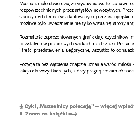
Można śmiało stwierdzić, że wydawnictwo to stanowi rod
rozpowszechnionych przez artystów nowożytnych. Prezen
starożytnych tematów adaptowanych przez europejskich 
możliwe było uwiecznienie nie tylko wizualnej strony ant
Rozmaitość zaprezentowanych grafik daje czytelnikowi m
powstałych w późniejszych wiekach dzieł sztuki. Postaci
i treści przedstawienia alegoryczne, wszystko to odnalaz
Pozycja ta bez wątpienia znajdzie uznanie wśród miłośnik
lekcja dla wszystkich tych, którzy pragną zrozumieć spec
↡ Cykl „Muzealnicy polecają” – więcej wpi
■ Zoom na książki ➸