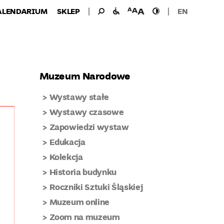
Wyszukiwanie
Wyszukaj
udogodnienia
wielkość
wysoki
ALENDARIUM
SKLEP
EN
dla:
dla
czcionki
kontrast
niepełnosprawnych
Muzeum Narodowe
Wystawy stałe
Wystawy czasowe
Zapowiedzi wystaw
Edukacja
Kolekcja
Historia budynku
Roczniki Sztuki Śląskiej
Muzeum online
Zoom na muzeum