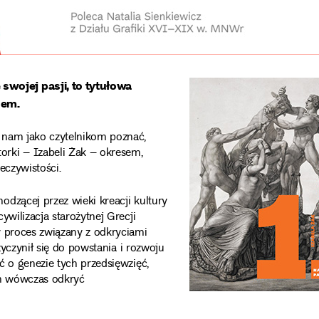
wojej pasji, to tytułowa
dem.
 nam jako czytelnikom poznać,
rki – Izabeli Żak – okresem,
eczywistości.
dzącej przez wieki kreacji kultury
ywilizacja starożytnej Grecji
y proces związany z odkryciami
zyczynił się do powstania i rozwoju
ć o genezie tych przedsięwzięć,
ch wówczas odkryć