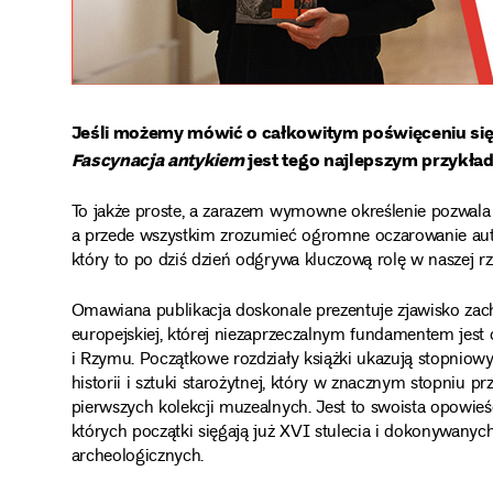
Jeśli możemy mówić o całkowitym poświęceniu się s
Fascynacja antykiem
jest tego najlepszym przykła
To jakże proste, a zarazem wymowne określenie pozwala
a przede wszystkim zrozumieć ogromne oczarowanie auto
który to po dziś dzień odgrywa kluczową rolę w naszej rz
Omawiana publikacja doskonale prezentuje zjawisko zacho
europejskiej, której niezaprzeczalnym fundamentem jest c
i Rzymu. Początkowe rozdziały książki ukazują stopniow
historii i sztuki starożytnej, który w znacznym stopniu pr
pierwszych kolekcji muzealnych. Jest to swoista opowieś
których początki sięgają już XVI stulecia i dokonywany
archeologicznych.