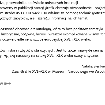
zaj przewodnika po świecie antycznych inspiracji
towany w publikacji szereg grafik obrazuje różnorodność i boga
mistrzów XVI i XIX wieku. To właśnie za pomocą technik graficzn
ycznych zabytków, ale i szeregu informacji na ich temat.
ożliwość obcowania z mitologią, która to była podstawą tematyki
e historyczne, bogowie, herosi i wreszcie skomplikowane w swej fo
ło odzwierciedlenie w sztuce europejskiej XVI i XIX wieku.
ów historii i zbytków starożytnych. Jest to także niezwykle cenna
yfikę, jaką narzuciły na sztukę XVI i XIX wieku czasy antyczne.
Natalia Sienki
Dział Grafiki XVI–XIX w. Muzeum Narodowego we Wrocł
sów ➸