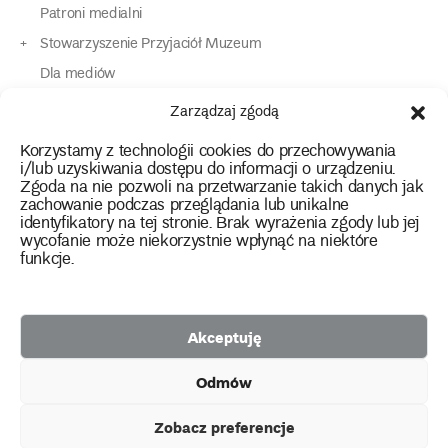
Patroni medialni
Stowarzyszenie Przyjaciół Muzeum
Dla mediów
Dla osób o specjalnych potrzebach
Zarządzaj zgodą
Komunikaty
Korzystamy z technologii cookies do przechowywania
Kontakt
i/lub uzyskiwania dostępu do informacji o urządzeniu.
Zgoda na nie pozwoli na przetwarzanie takich danych jak
zachowanie podczas przeglądania lub unikalne
instagram
twitter
facebook
youtube
tiktok
identyfikatory na tej stronie. Brak wyrażenia zgody lub jej
wycofanie może niekorzystnie wpłynąć na niektóre
funkcje.
Polityka prywatności
Deklaracja dostępności
Akceptuję
2026 Copyright by Muzeum Narodowe we Wrocławiu
Odmów
Facebook
facebook
facebook
Facebook
facebook
Muzeum
Pawilonu
Muzeum
Panoramy
Stowarzyszenie
Projekty
Narodowego
Czterech
Etnograficznego
Racławickiej
Przyjaciół
Zobacz preferencje
unijne
Kopuł
Muzeum