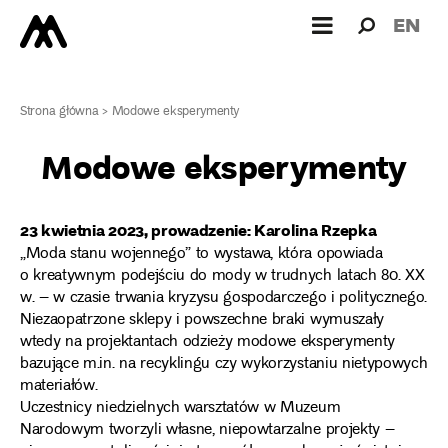
Wyszukiw
Wyszuk
EN
dla:
Strona główna
>
Modowe eksperymenty
Modowe eksperymenty
23 kwietnia 2023, prowadzenie: Karolina Rzepka
„Moda stanu wojennego” to wystawa, która opowiada
o kreatywnym podejściu do mody w trudnych latach 80. XX
w. – w czasie trwania kryzysu gospodarczego i politycznego.
Niezaopatrzone sklepy i powszechne braki wymuszały
wtedy na projektantach odzieży modowe eksperymenty
bazujące m.in. na recyklingu czy wykorzystaniu nietypowych
materiałów.
Uczestnicy niedzielnych warsztatów w Muzeum
Narodowym tworzyli własne, niepowtarzalne projekty –