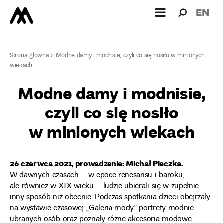
Wyszukiw
Wyszuk
EN
dla:
Strona główna
>
Modne damy i modnisie, czyli co się nosiło w minionych
wiekach
Modne damy i modnisie,
czyli co się nosiło
w minionych wiekach
26 czerwca 2021, prowadzenie: Michał Pieczka.
W dawnych czasach – w epoce renesansu i baroku,
ale również w XIX wieku – ludzie ubierali się w zupełnie
inny sposób niż obecnie. Podczas spotkania dzieci obejrzały
na wystawie czasowej „Galeria mody” portrety modnie
ubranych osób oraz poznały różne akcesoria modowe