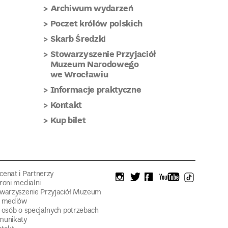
Archiwum wydarzeń
Poczet królów polskich
Skarb Średzki
Stowarzyszenie Przyjaciół
Muzeum Narodowego
we Wrocławiu
Informacje praktyczne
Kontakt
Kup bilet
enat i Partnerzy
instagram
twitter
facebook
youtube
tiktok
roni medialni
warzyszenie Przyjaciół Muzeum
a mediów
 osób o specjalnych potrzebach
munikaty