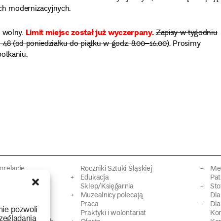
ch modernizacyjnych.
Limit miejsc został już wyczerpany.
 wolny.
Zapisy w tygodniu
 48 (od poniedziałku do piątku w godz. 8.00–16.00)
. Prosimy
otkaniu.
torelacje
Roczniki Sztuki Śląskiej
Mec
kacyjne
Edukacja
Pat
Sklep/Księgarnia
Sto
mowy
Muzealnicy polecają
Dl
Praca
Dla
nie pozwoli
 Dziedzictwa
Praktyki i wolontariat
Ko
zeglądania