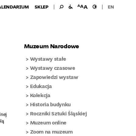
Wyszukiwanie
Wyszukaj
udogodnienia
wielkość
wysoki
ALENDARIUM
SKLEP
EN
dla:
dla
czcionki
kontrast
niepełnosprawnych
Muzeum Narodowe
Wystawy stałe
Wystawy czasowe
Zapowiedzi wystaw
Edukacja
Kolekcja
Historia budynku
Roczniki Sztuki Śląskiej
lnej
lą
Muzeum online
Zoom na muzeum