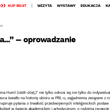
KUP BILET
WIZYTA
WYSTAWY
EDUKACJA
K
kie
ta…” – oprowadzanie
na Huml (1928–2015)” nie tylko odnosi się nie tylko do indywidua
 rzuca światło na historię ubioru w PRL-u, zagadnienia związane z ro
inspiruje pytania o trwałość przedwojennych inteligenckich postaw
kobiet w świecie akademickim i artystycznym, o rodzimą recepcję