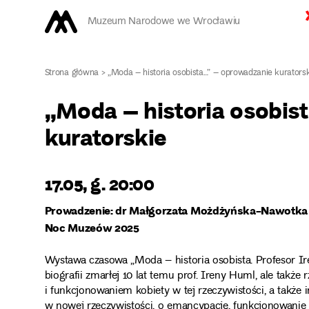
Muzeum Narodowe we Wrocławiu
Strona główna
>
„Moda – historia osobista…” – oprowadzanie kurators
„Moda – historia osobis
kuratorskie
17.05, g. 20:00
P
rowadzenie: dr Małgorzata Możdżyńska-Nawotka
Noc Muzeów 2025
Wystawa czasowa „Moda – historia osobista. Profesor Ire
biografii zmarłej 10 lat temu prof. Ireny Huml, ale także
i funkcjonowaniem kobiety w tej rzeczywistości, a także 
w nowej rzeczywistości, o emancypację, funkcjonowanie 