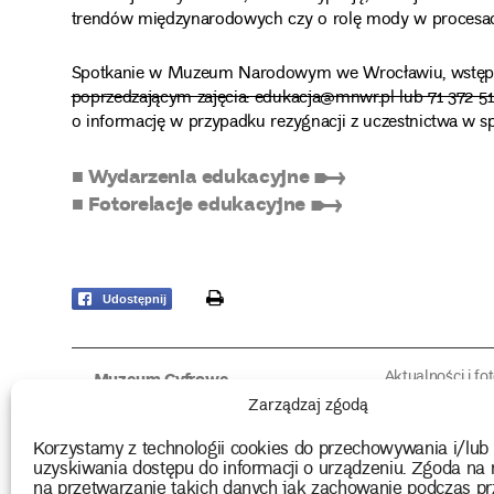
trendów międzynarodowych czy o rolę mody w procesa
Spotkanie w Muzeum Narodowym we Wrocławiu, wstęp
poprzedzającym zajęcia: edukacja@mnwr.pl lub 71 372 51
o informację w przypadku rezygnacji z uczestnictwa w sp
■ Wydarzenia edukacyjne ➸
■ Fotorelacje edukacyjne ➸
print
Udostępnij
Aktualności i fo
Muzeum Cyfrowe
Fotorelacje edu
O muzeum
Zarządzaj zgodą
Intrygujące!
Konserwacja
Muzealne roz
Użyczenia obiektów
Korzystamy z technologii cookies do przechowywania i/lub
Kolekcja
Biblioteka
uzyskiwania dostępu do informacji o urządzeniu. Zgoda na 
Europejskie Dni
Wydawnictwo
na przetwarzanie takich danych jak zachowanie podczas pr