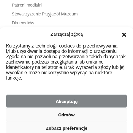
Patroni medialni
Stowarzyszenie Przyjaciół Muzeum
Dla mediów
Dla osób o specjalnych potrzebach
Zarządzaj zgodą
Komunikaty
Korzystamy z technologii cookies do przechowywania
Kontakt
i/lub uzyskiwania dostępu do informacji o urządzeniu.
Zgoda na nie pozwoli na przetwarzanie takich danych jak
zachowanie podczas przeglądania lub unikalne
instagram
twitter
facebook
youtube
tiktok
identyfikatory na tej stronie. Brak wyrażenia zgody lub jej
wycofanie może niekorzystnie wpłynąć na niektóre
funkcje.
Polityka prywatności
Deklaracja dostępności
Akceptuję
2026 Copyright by Muzeum Narodowe we Wrocławiu
Odmów
Facebook
facebook
facebook
Facebook
facebook
Muzeum
Pawilonu
Muzeum
Panoramy
Stowarzyszenie
Projekty
Narodowego
Czterech
Etnograficznego
Racławickiej
Przyjaciół
Zobacz preferencje
unijne