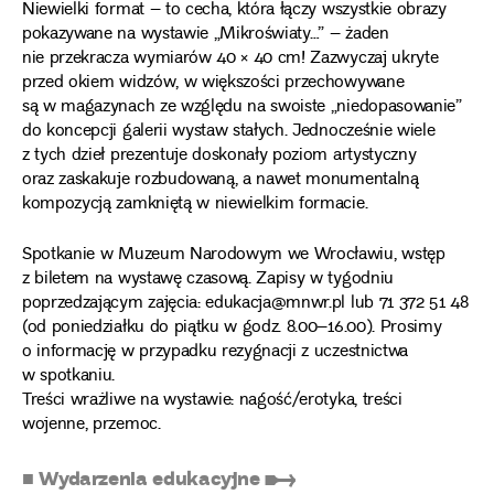
Niewielki format – to cecha, która łączy wszystkie obrazy
pokazywane na wystawie „Mikroświaty…” – żaden
nie przekracza wymiarów 40 × 40 cm! Zazwyczaj ukryte
przed okiem widzów, w większości przechowywane
są w magazynach ze względu na swoiste „niedopasowanie”
do koncepcji galerii wystaw stałych. Jednocześnie wiele
z tych dzieł prezentuje doskonały poziom artystyczny
oraz zaskakuje rozbudowaną, a nawet monumentalną
kompozycją zamkniętą w niewielkim formacie.
Spotkanie w Muzeum Narodowym we Wrocławiu, wstęp
z biletem na wystawę czasową. Zapisy w tygodniu
poprzedzającym zajęcia: edukacja@mnwr.pl lub 71 372 51 48
(od poniedziałku do piątku w godz. 8.00–16.00). Prosimy
o informację w przypadku rezygnacji z uczestnictwa
w spotkaniu.
Treści wrażliwe na wystawie: nagość/erotyka, treści
wojenne, przemoc.
■ Wydarzenia edukacyjne ➸