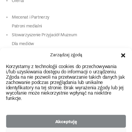
Oferta
Mecenat i Partnerzy
Patroni medialni
Stowarzyszenie Przyjaciół Muzeum
Dla mediów
Dla osób o specjalnych potrzebach
Zarządzaj zgodą
Komunikaty
Korzystamy z technologii cookies do przechowywania
Kontakt
i/lub uzyskiwania dostępu do informacji o urządzeniu.
Zgoda na nie pozwoli na przetwarzanie takich danych jak
zachowanie podczas przeglądania lub unikalne
instagram
twitter
facebook
youtube
tiktok
identyfikatory na tej stronie. Brak wyrażenia zgody lub jej
wycofanie może niekorzystnie wpłynąć na niektóre
funkcje.
Polityka prywatności
Deklaracja dostępności
Akceptuję
2026 Copyright by Muzeum Narodowe we Wrocławiu