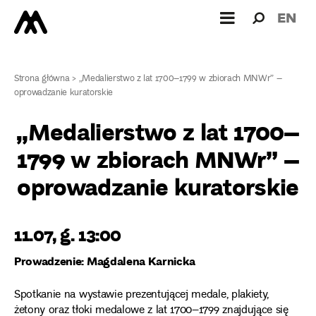
Wyszukiw
Wyszuk
EN
dla:
Strona główna
>
„Medalierstwo z lat 1700–1799 w zbiorach MNWr” –
oprowadzanie kuratorskie
„Medalierstwo z lat 1700–
1799 w zbiorach MNWr” –
oprowadzanie kuratorskie
11.07, g. 13:00
Prowadzenie: Magdalena Karnicka
Spotkanie na wystawie prezentującej medale, plakiety,
żetony oraz tłoki medalowe z lat 1700–1799 znajdujące się