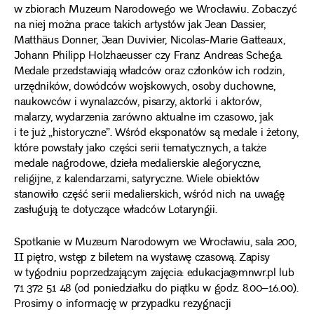
w zbiorach Muzeum Narodowego we Wrocławiu. Zobaczyć
na niej można prace takich artystów jak Jean Dassier,
Matthäus Donner, Jean Duvivier, Nicolas-Marie Gatteaux,
Johann Philipp Holzhaeusser czy Franz Andreas Schega.
Medale przedstawiają władców oraz członków ich rodzin,
urzędników, dowódców wojskowych, osoby duchowne,
naukowców i wynalazców, pisarzy, aktorki i aktorów,
malarzy, wydarzenia zarówno aktualne im czasowo, jak
i te już „historyczne”. Wśród eksponatów są medale i żetony,
które powstały jako części serii tematycznych, a także
medale nagrodowe, dzieła medalierskie alegoryczne,
religijne, z kalendarzami, satyryczne. Wiele obiektów
stanowiło część serii medalierskich, wśród nich na uwagę
zasługują te dotyczące władców Lotaryngii.
Spotkanie w Muzeum Narodowym we Wrocławiu, sala 200,
II piętro, wstęp z biletem na wystawę czasową. Zapisy
w tygodniu poprzedzającym zajęcia: edukacja@mnwr.pl lub
71 372 51 48 (od poniedziałku do piątku w godz. 8.00–16.00).
Prosimy o informację w przypadku rezygnacji