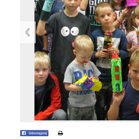
print
Udostępnij