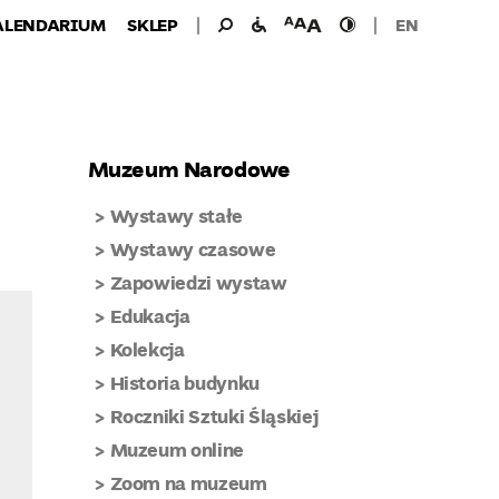
Wyszukiwanie
Wyszukaj
udogodnienia
wielkość
wysoki
ALENDARIUM
SKLEP
EN
dla:
dla
czcionki
kontrast
niepełnosprawnych
Muzeum Narodowe
Wystawy stałe
Wystawy czasowe
Zapowiedzi wystaw
Edukacja
Kolekcja
Historia budynku
Roczniki Sztuki Śląskiej
Muzeum online
Zoom na muzeum