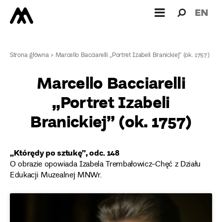
Wyszukiw
Wyszuk
EN
dla:
Strona główna
>
Marcello Bacciarelli „Portret Izabeli Branickiej” (ok. 1757)
Marcello Bacciarelli
„Portret Izabeli
Branickiej” (ok. 1757)
„Którędy po sztukę”, odc. 148
O obrazie opowiada Izabela Trembałowicz-Chęć z Działu
Edukacji Muzealnej MNWr.