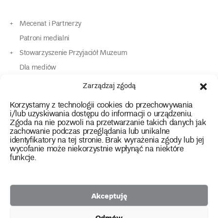
Mecenat i Partnerzy
Patroni medialni
Stowarzyszenie Przyjaciół Muzeum
Dla mediów
Dla osób o specjalnych potrzebach
Zarządzaj zgodą
Komunikaty
Korzystamy z technologii cookies do przechowywania
Kontakt
i/lub uzyskiwania dostępu do informacji o urządzeniu.
Zgoda na nie pozwoli na przetwarzanie takich danych jak
zachowanie podczas przeglądania lub unikalne
instagram
twitter
facebook
youtube
tiktok
identyfikatory na tej stronie. Brak wyrażenia zgody lub jej
wycofanie może niekorzystnie wpłynąć na niektóre
funkcje.
Polityka prywatności
Deklaracja dostępności
Akceptuję
2026 Copyright by Muzeum Narodowe we Wrocławiu
Odmów