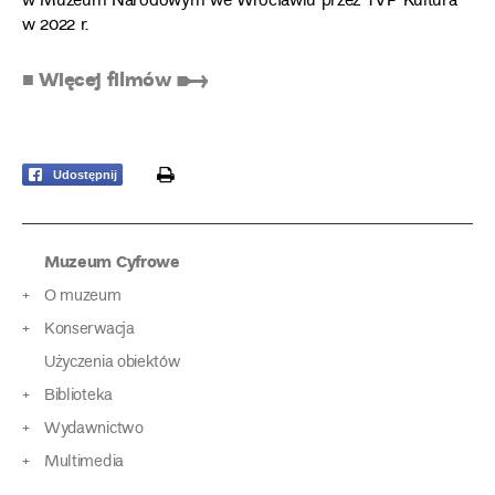
w Muzeum Narodowym we Wrocławiu przez TVP Kultura
w 2022 r.
■ Więcej filmów ➸
print
Udostępnij
Muzeum Cyfrowe
O muzeum
Konserwacja
Użyczenia obiektów
Biblioteka
Wydawnictwo
Multimedia