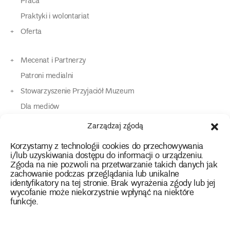
Praca
Praktyki i wolontariat
Oferta
Mecenat i Partnerzy
Patroni medialni
Stowarzyszenie Przyjaciół Muzeum
Dla mediów
Dla osób o specjalnych potrzebach
Zarządzaj zgodą
Komunikaty
Korzystamy z technologii cookies do przechowywania
Kontakt
i/lub uzyskiwania dostępu do informacji o urządzeniu.
Zgoda na nie pozwoli na przetwarzanie takich danych jak
zachowanie podczas przeglądania lub unikalne
instagram
twitter
facebook
youtube
tiktok
identyfikatory na tej stronie. Brak wyrażenia zgody lub jej
wycofanie może niekorzystnie wpłynąć na niektóre
funkcje.
Polityka prywatności
Deklaracja dostępności