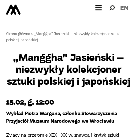
Wyszukiw
Wyszuk
EN
dla:
Strona główna
>
„Manggha” Jasieński – niezwykły kolekcjoner sztuki
polskiej i japońskiej
„Manggha” Jasieński –
niezwykły kolekcjoner
sztuki polskiej i japońskiej
15.02, g. 12:00
Wykład Piotra Wargana, członka Stowarzyszenia
Przyjaciół Muzeum Narodowego we Wrocławiu
Żyjący na przełomie XIX i XX w. znawca i krytyk sztuki