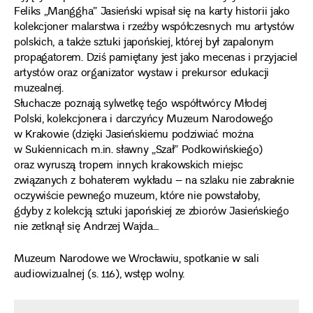
Feliks „Manggha” Jasieński wpisał się na karty historii jako
kolekcjoner malarstwa i rzeźby współczesnych mu artystów
polskich, a także sztuki japońskiej, której był zapalonym
propagatorem. Dziś pamiętany jest jako mecenas i przyjaciel
artystów oraz organizator wystaw i prekursor edukacji
muzealnej.
Słuchacze poznają sylwetkę tego współtwórcy Młodej
Polski, kolekcjonera i darczyńcy Muzeum Narodowego
w Krakowie (dzięki Jasieńskiemu podziwiać można
w Sukiennicach m.in. sławny „Szał” Podkowińskiego)
oraz wyruszą tropem innych krakowskich miejsc
związanych z bohaterem wykładu – na szlaku nie zabraknie
oczywiście pewnego muzeum, które nie powstałoby,
gdyby z kolekcją sztuki japońskiej ze zbiorów Jasieńskiego
nie zetknął się Andrzej Wajda…
Muzeum Narodowe we Wrocławiu, spotkanie w sali
audiowizualnej (s. 116), wstęp wolny.