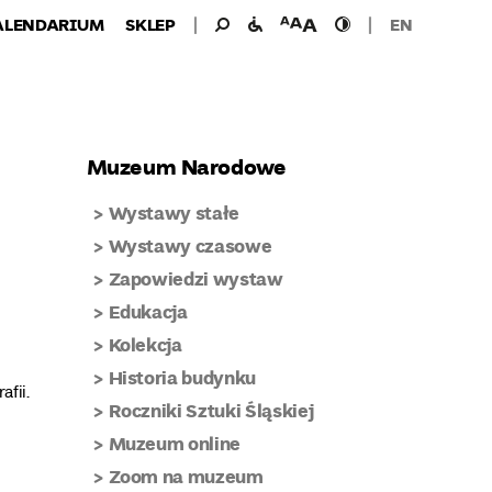
Wyszukiwanie
Wyszukaj
udogodnienia
wielkość
wysoki
ALENDARIUM
SKLEP
EN
dla:
dla
czcionki
kontrast
niepełnosprawnych
Muzeum Narodowe
Wystawy stałe
Wystawy czasowe
Zapowiedzi wystaw
Edukacja
Kolekcja
Historia budynku
fii.
Roczniki Sztuki Śląskiej
Muzeum online
Zoom na muzeum