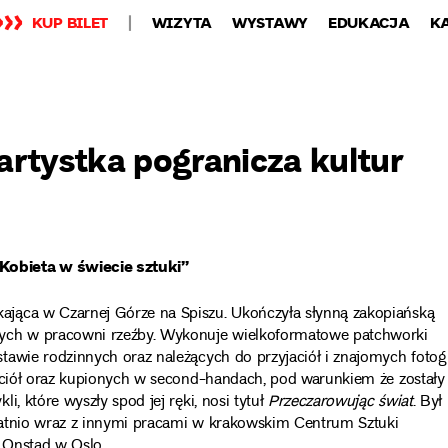
KUP BILET
WIZYTA
WYSTAWY
EDUKACJA
K
artystka pogranicza kultur
obieta w świecie sztuki”
ająca w Czarnej Górze na Spiszu. Ukończyła słynną zakopiańską
nych w pracowni rzeźby. Wykonuje wielkoformatowe patchworki
awie rodzinnych oraz należących do przyjaciół i znajomych fotogra
jaciół oraz kupionych w second-handach, pod warunkiem że zostały
, które wyszły spod jej ręki, nosi tytuł
Przeczarowując świat
. Był
tatnio wraz z innymi pracami w krakowskim Centrum Sztuki
 Onstad w Oslo.