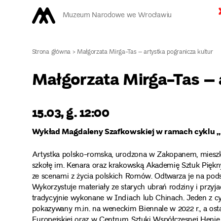
Muzeum Narodowe we Wrocławiu
Strona główna
>
Małgorzata Mirga-Tas – artystka pogranicza kultur
Małgorzata Mirga-Tas – 
15.03, g. 12:00
Wykład Magdaleny Szafkowskiej w ramach cyklu „K
Artystka polsko-romska, urodzona w Zakopanem, mieszk
szkołę im. Kenara oraz krakowską Akademię Sztuk Pięk
ze scenami z życia polskich Romów. Odtwarza je na podst
Wykorzystuje materiały ze starych ubrań rodziny i przy
tradycyjnie wykonane w Indiach lub Chinach. Jeden z cykli
pokazywany m.in. na weneckim Biennale w 2022 r., a os
Europejskiej oraz w Centrum Sztuki Współczesnej Henie