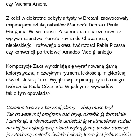
czy Michała Anioła.
Z kolei wielokrotne pobyty artysty w Bretanii zaowocowały
inspiracjami sztuką nabistów Maurice’a Denisa i Paula
Gauguina. W twórczości Zaka można odnaleźć również
wpływ malarstwa Pierre’a Puvisa de Chavannesa,
niebieskiego i różowego okresu twórczości Pabla Picassa,
czy konwencji portretowej Amadeo Modiglianiego.
Kompozycje Zaka wyróżniają się wyrafinowaną gamą
kolorystyczną, niezwykłym rytmem, lekkością, miękkością
i świetlistością form. Wyjątkową inspiracją była dla niego
twórczość Paula Cézanne’a. W jednym z wywiadów
tak o tym opowiadał:
Cézanne tworzy z barwnej plamy – zbitą masę brył.
Tak powstał mój program: dać bryłę, określić ją formalnie
i zamknąć, a równocześnie umieścić ją w atmosferze, rozlać
na niej jak najbogatszą, nieuchwytną gamę tonów, otoczyć
ją rytmiczną melodią światła i cienia, która jest jednocześnie