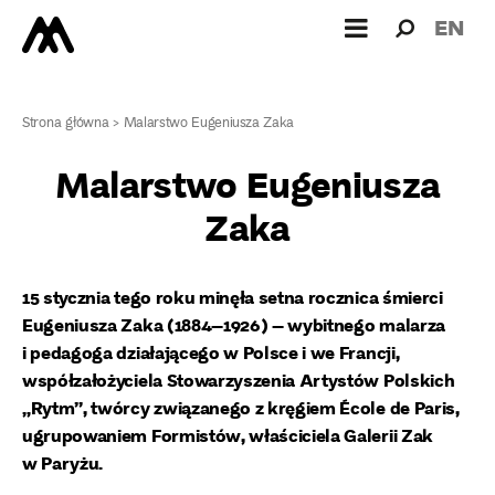
Wyszukiw
Wyszuk
EN
dla:
Strona główna
>
Malarstwo Eugeniusza Zaka
Malarstwo Eugeniusza
Zaka
15 stycznia tego roku minęła setna rocznica śmierci
Eugeniusza Zaka (1884–1926) – wybitnego malarza
i pedagoga działającego w Polsce i we Francji,
współzałożyciela Stowarzyszenia Artystów Polskich
„Rytm”, twórcy związanego z kręgiem École de Paris,
ugrupowaniem Formistów, właściciela Galerii Zak
w Paryżu.