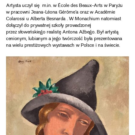
Artysta uczył się m.in. w École des Beaux-Arts w Paryżu
w pracowni Jeana-Léona Gérôme’a oraz w Académie
Colarossi u Alberta Besnarda . W Monachium natomiast
dołączył do prywatnej szkoły prowadzonej
przez słoweńskiego realistę Antona Ažbego. Był artystą
cenionym, lubianym a jego twórczość była prezentowana
na wielu prestiżowych wystawach w Polsce i na świecie.