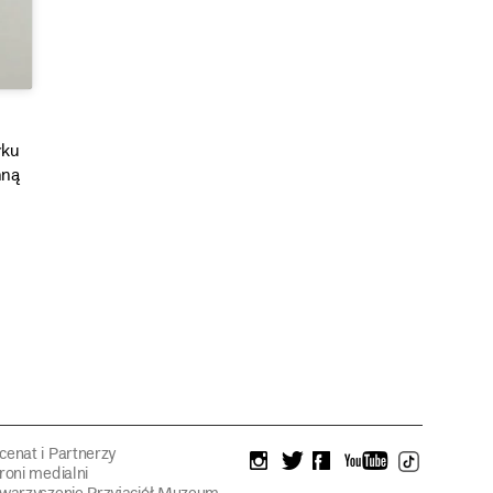
łku
nną
enat i Partnerzy
instagram
twitter
facebook
youtube
tiktok
roni medialni