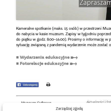
Kameralne spotkanie (maks. 15 osób) w przestrzeni Muz
do nabycia w kasie muzeum. Zapisy w tygodniu poprzedz
do piątku w godz. 8:00–16:00). Prosimy o informację w 
sytuację związaną z pandemią wydarzenie może zostać o
■ Wydarzenia edukacyjne ➸
■ Fotorelacje edukacyjne ➸
print
Udostępnij
Aktualności i fo
Muzeum Cyfrowe
Fotorelacje edu
O muzeum
Zarządzaj zgodą