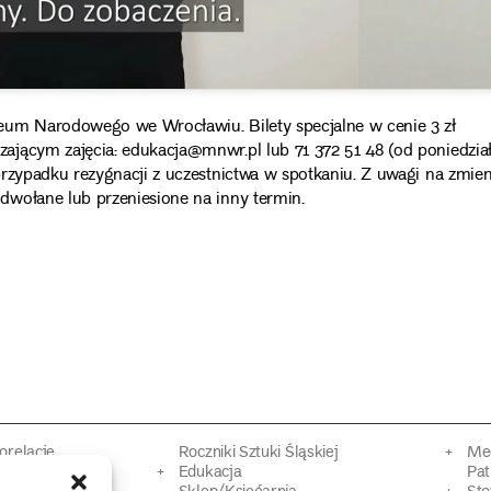
eum Narodowego we Wrocławiu. Bilety specjalne w cenie 3 zł
ającym zajęcia: edukacja@mnwr.pl lub 71 372 51 48 (od poniedzia
przypadku rezygnacji z uczestnictwa w spotkaniu. Z uwagi na zmie
dwołane lub przeniesione na inny termin.
torelacje
Roczniki Sztuki Śląskiej
Mec
kacyjne
Edukacja
Pat