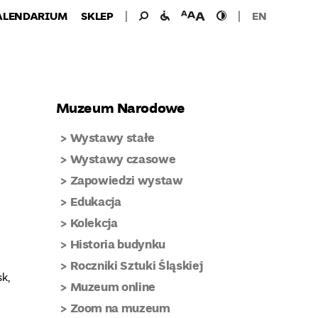
Wyszukiwanie
Wyszukaj
udogodnienia
wielkość
wysoki
ALENDARIUM
SKLEP
EN
dla:
dla
czcionki
kontrast
niepełnosprawnych
Muzeum Narodowe
Wystawy stałe
Wystawy czasowe
Zapowiedzi wystaw
Edukacja
Kolekcja
Historia budynku
Roczniki Sztuki Śląskiej
k,
Muzeum online
Zoom na muzeum