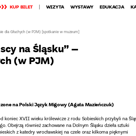
KUP BILET
WIZYTA
WYSTAWY
EDUKACJA
K
nie dla Głuchych (w PJM) [spotkanie w muzeum]
escy na Śląsku” –
ych (w PJM)
czone na Polski Język Migowy (Agata Mazieńczuk)
d koniec XVII wieku królewicze z rodu Sobieskich przybyli na Śląs
go. Obejrzą również zachowane na Dolnym Śląsku dzieła sztuki
eskich z katedry wrocławskiej na czele oraz kilkoma pięknymi