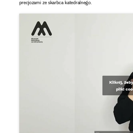
precjozami ze skarbca katedralnego.
Kliknij, że
pliki co