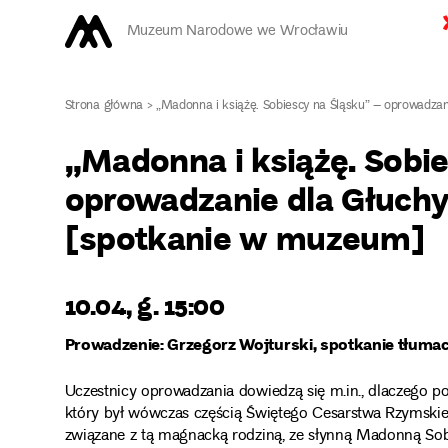
Muzeum Narodowe we Wrocławiu
Strona główna
>
„Madonna i książę. Sobiescy na Śląsku” – oprowadza
„Madonna i książę. Sobi
oprowadzanie dla Głuch
[spotkanie w muzeum]
10.04, g. 15:00
Prowadzenie: Grzegorz Wojturski, spotkanie tłuma
Uczestnicy oprowadzania dowiedzą się m.in., dlaczego po
który był wówczas częścią Świętego Cesarstwa Rzymskie
związane z tą magnacką rodziną, ze słynną Madonną Sobi