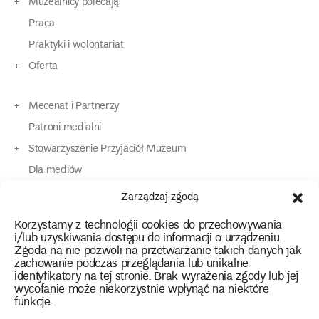
Muzealnicy polecają
Praca
Praktyki i wolontariat
Oferta
Mecenat i Partnerzy
Patroni medialni
Stowarzyszenie Przyjaciół Muzeum
Dla mediów
Dla osób o specjalnych potrzebach
Zarządzaj zgodą
Komunikaty
Korzystamy z technologii cookies do przechowywania
Kontakt
i/lub uzyskiwania dostępu do informacji o urządzeniu.
Zgoda na nie pozwoli na przetwarzanie takich danych jak
zachowanie podczas przeglądania lub unikalne
instagram
twitter
facebook
youtube
tiktok
identyfikatory na tej stronie. Brak wyrażenia zgody lub jej
wycofanie może niekorzystnie wpłynąć na niektóre
funkcje.
Polityka prywatności