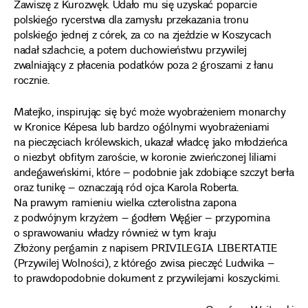
Zawiszę z Kurozwęk. Udało mu się uzyskać poparcie
polskiego rycerstwa dla zamysłu przekazania tronu
polskiego jednej z córek, za co na zjeździe w Koszycach
nadał szlachcie, a potem duchowieństwu przywilej
zwalniający z płacenia podatków poza 2 groszami z łanu
rocznie.
Matejko, inspirując się być może wyobrażeniem monarchy
w Kronice Képesa lub bardzo ogólnymi wyobrażeniami
na pieczęciach królewskich, ukazał władcę jako młodzieńca
o niezbyt obfitym zaroście, w koronie zwieńczonej liliami
andegaweńskimi, które – podobnie jak zdobiące szczyt berła
oraz tunikę – oznaczają ród ojca Karola Roberta.
Na prawym ramieniu wielka czterolistna zapona
z podwójnym krzyżem – godłem Węgier – przypomina
o sprawowaniu władzy również w tym kraju
Złożony pergamin z napisem PRIVILEGIA LIBERTATIE
(Przywilej Wolności), z którego zwisa pieczęć Ludwika –
to prawdopodobnie dokument z przywilejami koszyckimi.