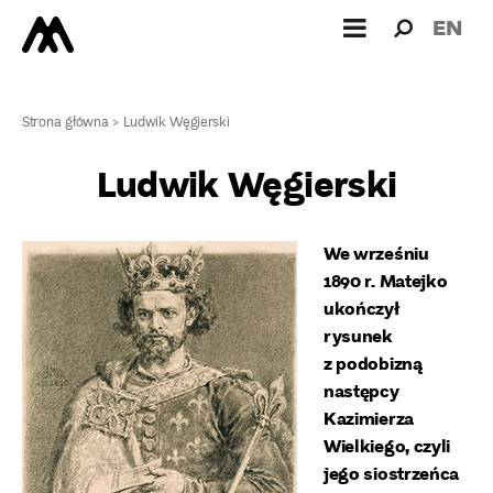
Wyszukiw
Wyszuk
EN
dla:
Strona główna
>
Ludwik Węgierski
Ludwik Węgierski
We wrześniu
1890 r. Matejko
ukończył
rysunek
z podobizną
następcy
Kazimierza
Wielkiego, czyli
jego siostrzeńca