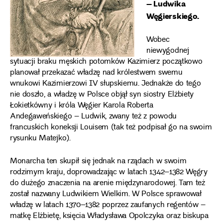
– Ludwika
Węgierskiego.
Wobec
niewygodnej
sytuacji braku męskich potomków Kazimierz początkowo
planował przekazać władzę nad królestwem swemu
wnukowi Kazimierzowi IV słupskiemu. Jednakże do tego
nie doszło, a władzę w Polsce objął syn siostry Elżbiety
Łokietkówny i króla Węgier Karola Roberta
Andegaweńskiego – Ludwik, zwany też z powodu
francuskich koneksji Louisem (tak też podpisał go na swoim
rysunku Matejko).
Monarcha ten skupił się jednak na rządach w swoim
rodzimym kraju, doprowadzając w latach 1342–1382 Węgry
do dużego znaczenia na arenie międzynarodowej. Tam też
został nazwany Ludwikiem Wielkim. W Polsce sprawował
władzę w latach 1370–1382 poprzez zaufanych regentów –
matkę Elżbietę, księcia Władysława Opolczyka oraz biskupa