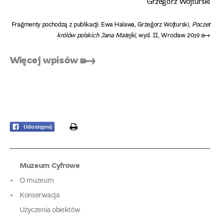
Grzegorz Wojturski
Fragmenty pochodzą z publikacji:
Ewa Halawa, Grzegorz Wojturski,
Poczet
królów polskich Jana Matejki
, wyd. II, Wrocław 2019 ➸
Więcej wpisów ➸
print
Udostępnij
Muzeum Cyfrowe
O muzeum
Konserwacja
Użyczenia obiektów