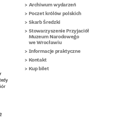
Archiwum wydarzeń
Poczet królów polskich
Skarb Średzki
Stowarzyszenie Przyjaciół
Muzeum Narodowego
we Wrocławiu
Informacje praktyczne
Kontakt
Kup bilet
r
tedy
iór
ę