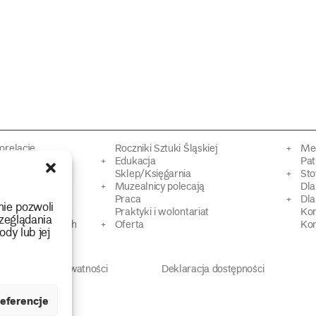
torelacje
Roczniki Sztuki Śląskiej
Mec
kacyjne
Edukacja
Pat
Sklep/Księgarnia
Sto
mowy
Muzealnicy polecają
Dl
Praca
Dla
nie pozwoli
 Dziedzictwa
Praktyki i wolontariat
Ko
zeglądania
 strat wojennych
Oferta
Kon
ody lub jej
Polityka prywatności
Deklaracja dostępności
eferencje