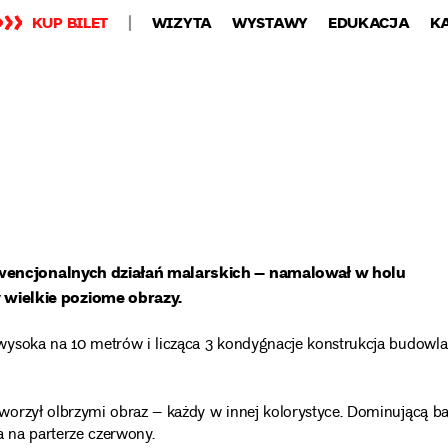
KUP BILET
WIZYTA
WYSTAWY
EDUKACJA
K
wencjonalnych działań malarskich – namalował w holu
ielkie poziome obrazy.
wysoka na 10 metrów i licząca 3 kondygnacje konstrukcja budowl
worzył olbrzymi obraz – każdy w innej kolorystyce. Dominującą b
 a na parterze czerwony.