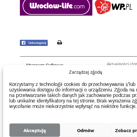
print
Udostępnij
Aktualności i fo
Muzeum Cyfrowe
Fotorelacje edu
O muzeum
Zarządzaj zgodą
Intrygujące!
Konserwacja
Muzealne roz
Użyczenia obiektów
Korzystamy z technologii cookies do przechowywania i/lub
Kolekcja
Biblioteka
uzyskiwania dostępu do informacji o urządzeniu. Zgoda na 
Europejskie Dni
Wydawnictwo
na przetwarzanie takich danych jak zachowanie podczas pr
Programy badań
Multimedia
lub unikalne identyfikatory na tej stronie. Brak wyrażenia zg
wycofanie może niekorzystnie wpłynąć na niektóre funkcje.
2026 Copyright by Muzeum Narodowe we Wrocławiu
Akceptuję
Odmów
Zobacz pr
Projekty
unijne