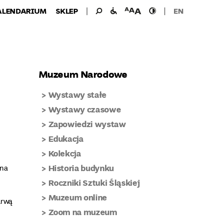
Wyszukiwanie
Wyszukaj
udogodnienia
wielkość
wysoki
ALENDARIUM
SKLEP
EN
dla:
dla
czcionki
kontrast
niepełnosprawnych
Muzeum Narodowe
Wystawy stałe
Wystawy czasowe
Zapowiedzi wystaw
Edukacja
Kolekcja
Historia budynku
ana
Roczniki Sztuki Śląskiej
Muzeum online
arwą
Zoom na muzeum