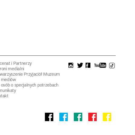
enat i Partnerzy
instagram
twitter
facebook
youtube
tiktok
roni medialni
warzyszenie Przyjaciół Muzeum
a mediów
 osób o specjalnych potrzebach
munikaty
takt
Facebook
facebook
facebook
Facebook
facebook
Muzeum
Pawilonu
Muzeum
Panoramy
Stowarzyszeni
Narodowego
Czterech
Etnograficznego
Racławickiej
Przyjaciół
Kopuł
Muzeum