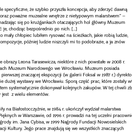
pecyficzne, że szybko przyszła koncepcja, aby zderzyć dawną
 oraz poważne muzealne wnętrze z nietypowym malarstwem” –
chadzając się po krużgankach otaczających hol główny Muzeum
 je, chodząc bezpośrednio po nich. […]
o mały chłopiec lubiłem rysować na ścieżkach, jakie robią ludzie,
ompozycje, później ludzie niszczyli mi to podobrazie, a ja znów
obrazy Leona Tarasewicza, niektóre z nich powstałe w 2008 r.
 zbiorach Muzeum Narodowego we Wrocławiu. Muzeum posiada
 pierwszej znaczącej ekspozycji (w galerii Foksal w 1987 r.) dyrekto
 dużej wystawy we Wrocławiu. Sporą część prac, które zostały w
otem systematycznie dokonywał kolejnych zakupów. W tej chwili zb
 jest z wielu elementów.
iły na Białostocczyźnie, w 1984 r. ukończył wydział malarstwa
ęknych w Warszawie, od 1996 r. prowadzi na tej uczelni pracowni
Nagrody im. Jana Cybisa, w 1999 Nagrody Fundacji Nowosielskich
acji Kultury. Jego prace znajdują się we wszystkich znaczących