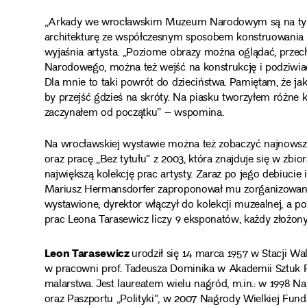
„Arkady we wrocławskim Muzeum Narodowym są na tyle s
architekturę ze współczesnym sposobem konstruowania
wyjaśnia artysta. „Poziome obrazy można oglądać, prze
Narodowego, można też wejść na konstrukcję i podziwiać
Dla mnie to taki powrót do dzieciństwa. Pamiętam, że jak
by przejść gdzieś na skróty. Na piasku tworzyłem różne k
zaczynałem od początku” – wspomina.
Na wrocławskiej wystawie można też zobaczyć najnowsze 
oraz pracę „Bez tytułu” z 2003, która znajduje się w
największą kolekcję prac artysty. Zaraz po jego debiucie i
Mariusz Hermansdorfer zaproponował mu zorganizowanie
wystawione, dyrektor włączył do kolekcji muzealnej, a p
prac Leona Tarasewicz liczy 9 eksponatów, każdy złożony
Leon Tarasewicz
urodził się 14 marca 1957 w Stacji Wal
w pracowni prof. Tadeusza Dominika w Akademii Sztuk Pi
malarstwa. Jest laureatem wielu nagród, m.in.: w 1998 
oraz Paszportu „Polityki”, w 2007 Nagrody Wielkiej Fund