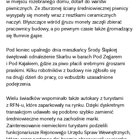
w miejscu rozebranego domu, dotarł do warstw
piwnicznych. Ze zburzonej ściany średniowiecznej piwnicy
wysypały się monety wraz z resztkami ceramicznych
naczyń. Błyszczące wśród gruzu monety zaczęli zbierać
pracownicy budowy, a po pewnym czasie także gromadzący
się tłumnie gapie.
Pod koniec upalnego dnia mieszkańcy Środy Śląskiej
świętowali odnalezienie Skarbu w barach Pod Zegarem
i Pod Kajakiem, gdzie za piwo płacili srebrnymi groszami
praskimi. Kilku robotników z budowy nie zgłosiło się
na drugi dzień do pracy, co wzbudziło uzasadnione
podejrzenia.
Wielu świadków wspominało także autokary z turystami
z RFN-u, które zaparkowały na rynku. Dzięki dyskretnym
transakcjom udawało się podobno szybko zamienić
średniowieczne monety na zachodnie marki.
Zainteresowanie niemieckimi turystami podzielili
funkcjonariusze Rejonowego Urzędu Spraw Wewnętrznych,