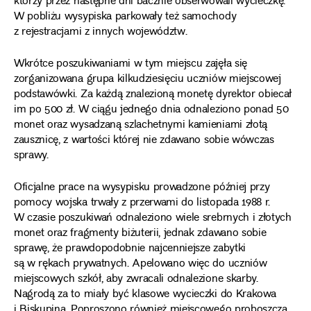
którzy przez następne dni bacznie obserwowali wycieczkę.
W pobliżu wysypiska parkowały też samochody
z rejestracjami z innych województw.
Wkrótce poszukiwaniami w tym miejscu zajęła się
zorganizowana grupa kilkudziesięciu uczniów miejscowej
podstawówki. Za każdą znalezioną monetę dyrektor obiecał
im po 500 zł. W ciągu jednego dnia odnaleziono ponad 50
monet oraz wysadzaną szlachetnymi kamieniami złotą
zausznicę, z wartości której nie zdawano sobie wówczas
sprawy.
Oficjalne prace na wysypisku prowadzone później przy
pomocy wojska trwały z przerwami do listopada 1988 r.
W czasie poszukiwań odnaleziono wiele srebrnych i złotych
monet oraz fragmenty biżuterii, jednak zdawano sobie
sprawę, że prawdopodobnie najcenniejsze zabytki
są w rękach prywatnych. Apelowano więc do uczniów
miejscowych szkół, aby zwracali odnalezione skarby.
Nagrodą za to miały być klasowe wycieczki do Krakowa
i Biskupina. Poproszono również miejscowego proboszcza,