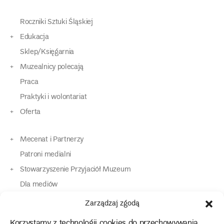
Roczniki Sztuki Śląskiej
Edukacja
Sklep/Księgarnia
Muzealnicy polecają
Praca
Praktyki i wolontariat
Oferta
Mecenat i Partnerzy
Patroni medialni
Stowarzyszenie Przyjaciół Muzeum
Dla mediów
Dla osób o specjalnych potrzebach
Zarządzaj zgodą
Komunikaty
Korzystamy z technologii cookies do przechowywania