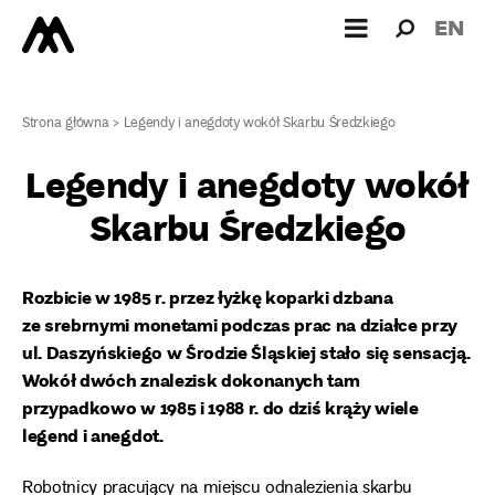
Wyszukiw
Wyszuk
EN
dla:
Strona główna
>
Legendy i anegdoty wokół Skarbu Średzkiego
Legendy i anegdoty wokół
Skarbu Średzkiego
Rozbicie w 1985 r. przez łyżkę koparki dzbana
ze srebrnymi monetami podczas prac na działce przy
ul. Daszyńskiego w Środzie Śląskiej stało się sensacją.
Wokół dwóch znalezisk dokonanych tam
przypadkowo w 1985 i 1988 r. do dziś krąży wiele
legend i anegdot.
Robotnicy pracujący na miejscu odnalezienia skarbu